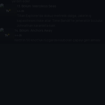
yardım eder.
13
. Bölüm:
Merciless Seas
44 dk
Titan Explorer'da dokuz metrelik dalga, Jake'in iş
kapasitesini riske atar. Time Bandit'te jeneratör bozulur,
Johnathan karanlıkta kalır.
14
. Bölüm:
Anchors Away
44 dk
Keith'in 50 knot'luk rüzgarda kaybolan çapayı geri alması
gerekir. Rick, korkunç bir yaralanma sonucu acemiyi
kaybetmekle karşı karşıya kalır.
15
. Bölüm:
A Bridge Too Far
44 dk
Sig, rotasından çıkar. Jake, uzun süreli mühendisini
kaybetme tehlikesiyle karşı karşıyadır. Keith yere yığılınca
Monte, direksiyona geçer.
16
. Bölüm:
My Brother's Keeper
43 dk
Keith, denizde kalp krizi geçirince Monte, onu tıbbi
yardıma götürmek için şiddetli hava koşullarında St. Paul
limanına göğüs gerer.
17
. Bölüm:
Out Cold