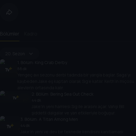
Bölümler
Kadro
20. Sezon
1
. Bölüm:
King Crab Derby
88 dk
Yengeç avı sezonu derbi tadında bir yarışla başlar. Saga’yı
kaybeden Jake eş kaptan olarak Sig’e katılır. Keith’in miçosu
alevlerin ortasında kalır.
2
. Bölüm:
Bering Sea Gut Check
44 dk
Jake'in yeni hamlesi Sig ile arasını açar. Vahşi Bill
şiddetli dalgalar ve yan etkileriyle boğuşur.
3
. Bölüm:
A Titan Among Men
44 dk
Jake'in yeni ve dev bir teknede kendisini kanıtlaması