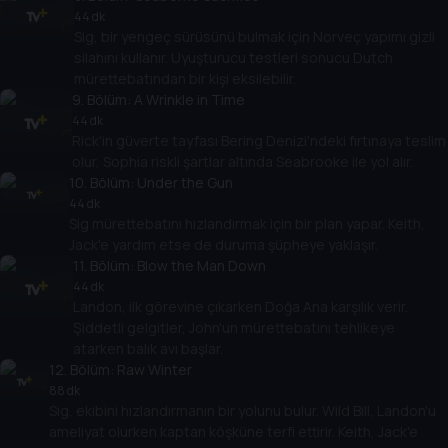
44 dk
Sig, bir yengeç sürüsünü bulmak için Norveç yapımı gizli
silahını kullanır. Uyuşturucu testleri sonucu Dutch
mürettebatından bir kişi eksilebilir.
9
. Bölüm:
A Wrinkle in Time
44 dk
Rick'in güverte tayfası Bering Denizi'ndeki fırtınaya teslim
olur, Sophia riskli şartlar altında Seabrooke ile yol alır.
10
. Bölüm:
Under the Gun
44 dk
Sig mürettebatını hızlandırmak için bir plan yapar. Keith,
Jack'e yardım etse de duruma şüpheye yaklaşır.
11
. Bölüm:
Blow the Man Down
44 dk
Landon, ilk görevine çıkarken Doğa Ana karşılık verir.
Şiddetli gelgitler, John'un mürettebatını tehlikeye
atarken balık avı başlar.
12
. Bölüm:
Raw Winter
88 dk
Sig, ekibini hızlandırmanın bir yolunu bulur. Wild Bill, Landon'u
ameliyat olurken kaptan köşküne terfi ettirir. Keith, Jack'e