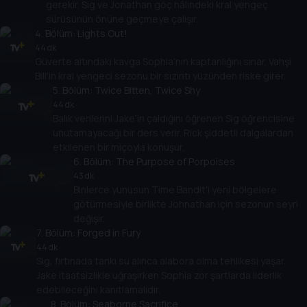
gerekir. Sig ve Jonathan göç hâlindeki kral yengeç
sürüsünün önüne geçmeye çalışır.
4
. Bölüm:
Lights Out!
44 dk
Güverte altındaki kavga Sophia'nın kaptanlığını sınar. Vahşi
Bill'in kral yengeci sezonu bir sızıntı yüzünden riske girer.
5
. Bölüm:
Twice Bitten, Twice Shy
44 dk
Balık verilerini Jake’in çaldığını öğrenen Sig öğrencisine
unutamayacağı bir ders verir. Rick şiddetli dalgalardan
etkilenen bir miçoyla konuşur.
6
. Bölüm:
The Purpose of Porpoises
43 dk
Binlerce yunusun Time Bandit'i yeni bölgelere
götürmesiyle birlikte Johnathan için sezonun seyri
değişir.
7
. Bölüm:
Forged in Fury
44 dk
Sig, fırtınada tankı su alınca alabora olma tehlikesi yaşar.
Jake itaatsizlikle uğraşırken Sophia zor şartlarda liderlik
edebileceğini kanıtlamalıdır.
8
. Bölüm:
Seaborne Sacrifice