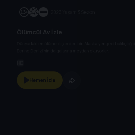
2023
|
Yaşam
|
3 Sezon
Ölümcül Av İzle
Dünyadaki en ölümcül işlerden biri Alaska yengeci balıkçılığıdı
Bering Denizi'nin dalgalarına meydan okuyorlar.
HD
Hemen İzle