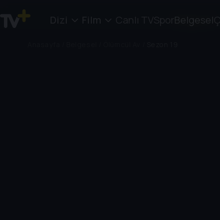
Dizi
Film
Canlı TV
Spor
Belgesel
Ç
Anasayfa
/
Belgesel
/
Ölümcül Av
/
Sezon 19