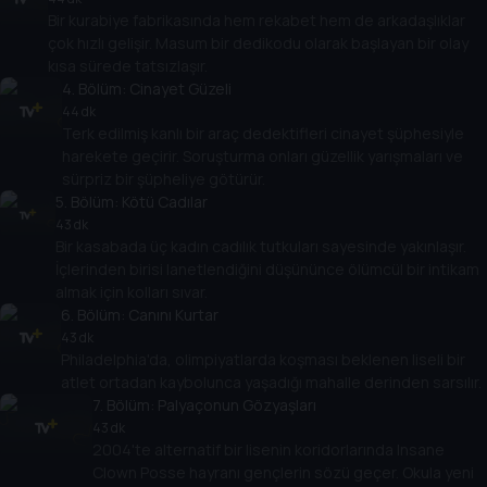
Bir kurabiye fabrikasında hem rekabet hem de arkadaşlıklar
çok hızlı gelişir. Masum bir dedikodu olarak başlayan bir olay
kısa sürede tatsızlaşır.
4
. Bölüm:
Cinayet Güzeli
44 dk
Terk edilmiş kanlı bir araç dedektifleri cinayet şüphesiyle
harekete geçirir. Soruşturma onları güzellik yarışmaları ve
sürpriz bir şüpheliye götürür.
5
. Bölüm:
Kötü Cadılar
43 dk
Bir kasabada üç kadın cadılık tutkuları sayesinde yakınlaşır.
İçlerinden birisi lanetlendiğini düşününce ölümcül bir intikam
almak için kolları sıvar.
6
. Bölüm:
Canını Kurtar
43 dk
Philadelphia'da, olimpiyatlarda koşması beklenen liseli bir
atlet ortadan kaybolunca yaşadığı mahalle derinden sarsılır.
7
. Bölüm:
Palyaçonun Gözyaşları
43 dk
2004'te alternatif bir lisenin koridorlarında Insane
Clown Posse hayranı gençlerin sözü geçer. Okula yeni