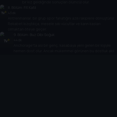
bir kız geldiğinde sonuçları ölümcül olur.
8
. Bölüm:
Fit Katil
43 dk
Antrenmanlar, bir grup spor fanatiğini azılı rakiplere dönüştürür.
Rekabet kızıştıkça, mesele sıkı vücutlar ve karın kasları
olmaktan öteye geçer.
9
. Bölüm:
Buz Gibi Soğuk
44 dk
Anchorage'ta asi bir genç, kasabaya yeni gelen bir kişiyle
hemen dost olur. Ancak mükemmel görünen bu dostluk akıl
almaz bir trajediyle sonlanır.
10
. Bölüm:
Dişi Şeytanlar
44 dk
Pentecostal kilisesi, İncil dersleri ve gençlik gruplarıyla
bilinse de kapalı kapılar ardında kıskançlık, açgözlülük ve
şehvet cemaati ele geçirir.
Cihazlar
Öne Çıkanlar
TV+ Pro