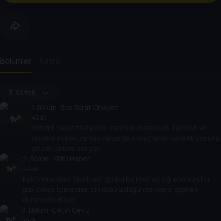
Bölümler
Kadro
3. Sezon
1
. Bölüm:
Son Sürat Cinayet
43 dk
Gizemli hayat hikâyeleri, kadınlar arasındaki ilişkilerin ve
rekabetin kimi zaman vahşetle sonuçlanan karanlık yönünü
gözler önüne seriyor.
2
. Bölüm:
Kötü Haber
44 dk
Kaliforniya'daki "Bobbies" grubu bir liseli kız öğrenci kulübü
gibi çalışır. İçlerinden biri öldürüldüğünde hepsi şüpheli
durumuna düşer.
3
. Bölüm:
Çetin Ceviz
44 dk