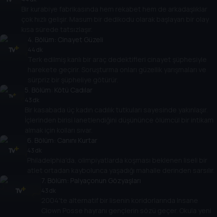
Bir kurabiye fabrikasında hem rekabet hem de arkadaşlıklar
çok hızlı gelişir. Masum bir dedikodu olarak başlayan bir olay
kısa sürede tatsızlaşır.
4
. Bölüm:
Cinayet Güzeli
44 dk
Terk edilmiş kanlı bir araç dedektifleri cinayet şüphesiyle
harekete geçirir. Soruşturma onları güzellik yarışmaları ve
sürpriz bir şüpheliye götürür.
5
. Bölüm:
Kötü Cadılar
43 dk
Bir kasabada üç kadın cadılık tutkuları sayesinde yakınlaşır.
İçlerinden birisi lanetlendiğini düşününce ölümcül bir intikam
almak için kolları sıvar.
6
. Bölüm:
Canını Kurtar
43 dk
Philadelphia'da, olimpiyatlarda koşması beklenen liseli bir
atlet ortadan kaybolunca yaşadığı mahalle derinden sarsılır.
7
. Bölüm:
Palyaçonun Gözyaşları
43 dk
2004'te alternatif bir lisenin koridorlarında Insane
Clown Posse hayranı gençlerin sözü geçer. Okula yeni