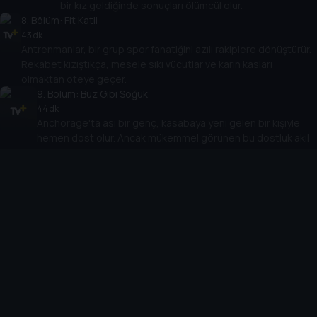
bir kız geldiğinde sonuçları ölümcül olur.
8
. Bölüm:
Fit Katil
43 dk
Antrenmanlar, bir grup spor fanatiğini azılı rakiplere dönüştürür.
Rekabet kızıştıkça, mesele sıkı vücutlar ve karın kasları
olmaktan öteye geçer.
9
. Bölüm:
Buz Gibi Soğuk
44 dk
Anchorage'ta asi bir genç, kasabaya yeni gelen bir kişiyle
hemen dost olur. Ancak mükemmel görünen bu dostluk akıl
almaz bir trajediyle sonlanır.
10
. Bölüm:
Dişi Şeytanlar
44 dk
Pentecostal kilisesi, İncil dersleri ve gençlik gruplarıyla
bilinse de kapalı kapılar ardında kıskançlık, açgözlülük ve
şehvet cemaati ele geçirir.
Cihazlar
Öne Çıkanlar
TV+ Pro