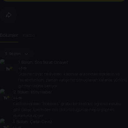
Bölümler
Kadro
3. Sezon
1
. Bölüm:
Son Sürat Cinayet
43 dk
Gizemli hayat hikâyeleri, kadınlar arasındaki ilişkilerin ve
rekabetin kimi zaman vahşetle sonuçlanan karanlık yönünü
gözler önüne seriyor.
2
. Bölüm:
Kötü Haber
44 dk
Kaliforniya'daki "Bobbies" grubu bir liseli kız öğrenci kulübü
gibi çalışır. İçlerinden biri öldürüldüğünde hepsi şüpheli
durumuna düşer.
3
. Bölüm:
Çetin Ceviz
44 dk