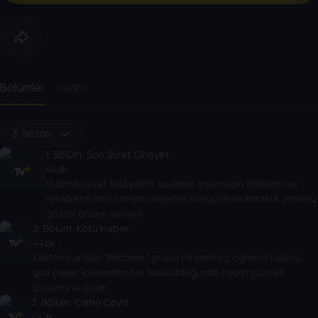
Bölümler
Kadro
3. Sezon
1
. Bölüm:
Son Sürat Cinayet
43 dk
Gizemli hayat hikâyeleri, kadınlar arasındaki ilişkilerin ve
rekabetin kimi zaman vahşetle sonuçlanan karanlık yönünü
gözler önüne seriyor.
2
. Bölüm:
Kötü Haber
44 dk
Kaliforniya'daki "Bobbies" grubu bir liseli kız öğrenci kulübü
gibi çalışır. İçlerinden biri öldürüldüğünde hepsi şüpheli
durumuna düşer.
3
. Bölüm:
Çetin Ceviz
44 dk