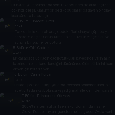
Bir kurabiye fabrikasında hem rekabet hem de arkadaşlıklar
çok hızlı gelişir. Masum bir dedikodu olarak başlayan bir olay
kısa sürede tatsızlaşır.
4
. Bölüm:
Cinayet Güzeli
44 dk
Terk edilmiş kanlı bir araç dedektifleri cinayet şüphesiyle
harekete geçirir. Soruşturma onları güzellik yarışmaları ve
sürpriz bir şüpheliye götürür.
5
. Bölüm:
Kötü Cadılar
43 dk
Bir kasabada üç kadın cadılık tutkuları sayesinde yakınlaşır.
İçlerinden birisi lanetlendiğini düşününce ölümcül bir intikam
almak için kolları sıvar.
6
. Bölüm:
Canını Kurtar
43 dk
Philadelphia'da, olimpiyatlarda koşması beklenen liseli bir
atlet ortadan kaybolunca yaşadığı mahalle derinden sarsılır.
7
. Bölüm:
Palyaçonun Gözyaşları
43 dk
2004'te alternatif bir lisenin koridorlarında Insane
Clown Posse hayranı gençlerin sözü geçer. Okula yeni