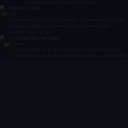
bir kız geldiğinde sonuçları ölümcül olur.
8
. Bölüm:
Fit Katil
43 dk
Antrenmanlar, bir grup spor fanatiğini azılı rakiplere dönüştürür.
Rekabet kızıştıkça, mesele sıkı vücutlar ve karın kasları
olmaktan öteye geçer.
9
. Bölüm:
Buz Gibi Soğuk
44 dk
Anchorage'ta asi bir genç, kasabaya yeni gelen bir kişiyle
hemen dost olur. Ancak mükemmel görünen bu dostluk akıl
almaz bir trajediyle sonlanır.
10
. Bölüm:
Dişi Şeytanlar
44 dk
Pentecostal kilisesi, İncil dersleri ve gençlik gruplarıyla
bilinse de kapalı kapılar ardında kıskançlık, açgözlülük ve
şehvet cemaati ele geçirir.
Cihazlar
Öne Çıkanlar
TV+ Pro