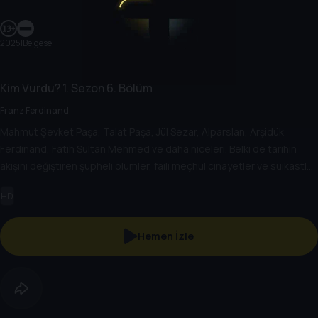
2025
|
Belgesel
Kim Vurdu?
1. Sezon
6. Bölüm
Franz Ferdinand
Mahmut Şevket Paşa, Talat Paşa, Jül Sezar, Alparslan, Arşidük
Ferdinand, Fatih Sultan Mehmed ve daha niceleri. Belki de tarihin
akışını değiştiren şüpheli ölümler, faili meçhul cinayetler ve suikastlar.
Bu suikastlar nasıl plânlanmıştı? Arkasında hangi hesaplaşmalar
HD
vardı? Maktul ve katil kimdi? Bütün bu sorular ve daha fazlası için
önce şu soruyu sormak gerekiyor, "Kim Vurdu?".
Hemen İzle