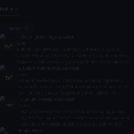
Bölümler
1. Sezon
1
. Bölüm:
Şemsi Paşa Suikasti
52 dk
Mahmut Şevket Paşa, Talat Paşa, Jül Sezar, Alparslan,
Arşidük Ferdinand, Fatih Sultan Mehmed ve daha niceleri.
Belki de tarihin akışını değiştiren şüpheli ölümler, faili meçhul
cinayetler ve suikastlar. Bu suikastlar nasıl plânlanmıştı?
2
. Bölüm:
Mahmud Şevket Paşa
Arkasında hangi hesaplaşmalar vardı? Maktul ve katil kimdi?
52 dk
Mahmut Şevket Paşa, Talat Paşa, Jül Sezar, Alparslan,
Bütün bu sorular ve daha fazlası için önce şu soruyu sormak
Arşidük Ferdinand, Fatih Sultan Mehmed ve daha niceleri.
gerekiyor, "Kim Vurdu?".
Belki de tarihin akışını değiştiren şüpheli ölümler, faili
meçhul cinayetler ve suikastlar. Bu suikastlar nasıl
3
. Bölüm:
Alaeddin Keykubat
plânlanmıştı? Arkasında hangi hesaplaşmalar vardı? Maktul
56 dk
Mahmut Şevket Paşa, Talat Paşa, Jül Sezar, Alparslan,
ve katil kimdi? Bütün bu sorular ve daha fazlası için önce şu
Arşidük Ferdinand, Fatih Sultan Mehmed ve daha niceleri.
soruyu sormak gerekiyor, "Kim Vurdu?".
Belki de tarihin akışını değiştiren şüpheli ölümler, faili
4
. Bölüm:
meçhul cinayetler ve suikastlar. Bu suikastlar nasıl
Sezar