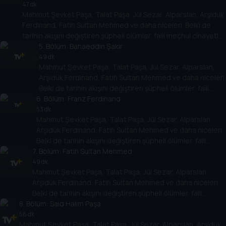
plânlanmıştı? Arkasında hangi hesaplaşmalar vardı?
47 dk
Mahmut Şevket Paşa, Talat Paşa, Jül Sezar, Alparslan, Arşidük
Maktul ve katil kimdi? Bütün bu sorular ve daha fazlası için
Ferdinand, Fatih Sultan Mehmed ve daha niceleri. Belki de
önce şu soruyu sormak gerekiyor, "Kim Vurdu?".
tarihin akışını değiştiren şüpheli ölümler, faili meçhul cinayetler
ve suikastlar. Bu suikastlar nasıl plânlanmıştı? Arkasında hangi
5
. Bölüm:
Bahaeddin Şakir
hesaplaşmalar vardı? Maktul ve katil kimdi? Bütün bu sorular
49 dk
Mahmut Şevket Paşa, Talat Paşa, Jül Sezar, Alparslan,
ve daha fazlası için önce şu soruyu sormak gerekiyor, "Kim
Arşidük Ferdinand, Fatih Sultan Mehmed ve daha niceleri.
Vurdu?".
Belki de tarihin akışını değiştiren şüpheli ölümler, faili
6
meçhul cinayetler ve suikastlar. Bu suikastlar nasıl
. Bölüm:
Franz Ferdinand
plânlanmıştı? Arkasında hangi hesaplaşmalar vardı?
53 dk
Mahmut Şevket Paşa, Talat Paşa, Jül Sezar, Alparslan,
Maktul ve katil kimdi? Bütün bu sorular ve daha fazlası
Arşidük Ferdinand, Fatih Sultan Mehmed ve daha niceleri.
için önce şu soruyu sormak gerekiyor, "Kim Vurdu?".
Belki de tarihin akışını değiştiren şüpheli ölümler, faili
7
. Bölüm:
meçhul cinayetler ve suikastlar. Bu suikastlar nasıl
Fatih Sultan Mehmed
plânlanmıştı? Arkasında hangi hesaplaşmalar vardı?
49 dk
Mahmut Şevket Paşa, Talat Paşa, Jül Sezar, Alparslan,
Maktul ve katil kimdi? Bütün bu sorular ve daha fazlası için
Arşidük Ferdinand, Fatih Sultan Mehmed ve daha niceleri.
önce şu soruyu sormak gerekiyor, "Kim Vurdu?".
Belki de tarihin akışını değiştiren şüpheli ölümler, faili
8
. Bölüm:
meçhul cinayetler ve suikastlar. Bu suikastlar nasıl
Said Halim Paşa
plânlanmıştı? Arkasında hangi hesaplaşmalar vardı? Maktul
56 dk
Mahmut Şevket Paşa, Talat Paşa, Jül Sezar, Alparslan, Arşidük
ve katil kimdi? Bütün bu sorular ve daha fazlası için önce şu