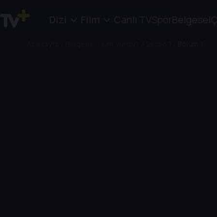
Dizi
Film
Canlı TV
Spor
Belgesel
Ç
Anasayfa
/
Belgesel
/
Kim Vurdu?
/
Sezon 1
/
Bölüm 1