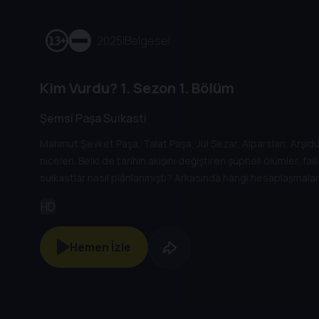
2025
|
Belgesel
Kim Vurdu?
1. Sezon
1. Bölüm
Şemsi Paşa Suikasti
Mahmut Şevket Paşa, Talat Paşa, Jül Sezar, Alparslan, Arşi
niceleri. Belki de tarihin akışını değiştiren şüpheli ölümler, fa
suikastlar nasıl plânlanmıştı? Arkasında hangi hesaplaşmalar
sorular ve daha fazlası için önce şu soruyu sormak gerekiyor,
HD
Hemen İzle