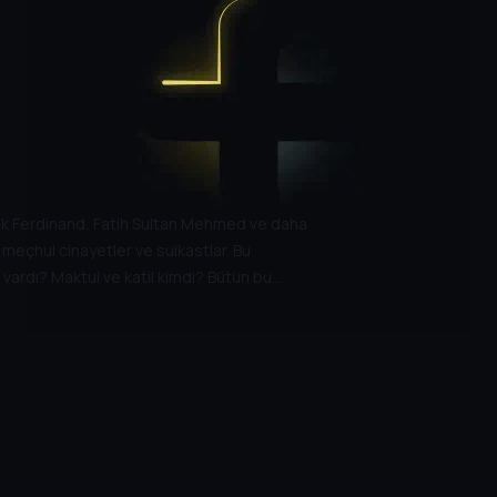
dük Ferdinand, Fatih Sultan Mehmed ve daha
ili meçhul cinayetler ve suikastlar. Bu
 vardı? Maktul ve katil kimdi? Bütün bu
 "Kim Vurdu?".