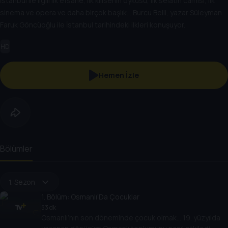
İstanbul ile ilgili ilk efsane, ilk kilisenin öyküsü, ilk selatin camisi, ilk
sinema ve opera ve daha birçok başlık… Burcu Belli, yazar Süleyman
Faruk Göncüoğlu ile İstanbul tarihindeki ilkleri konuşuyor.
HD
Hemen İzle
Bölümler
1. Sezon
1
. Bölüm:
Osmanlı’Da Çocuklar
53 dk
Osmanlı’nın son döneminde çocuk olmak… 19. yüzyılda