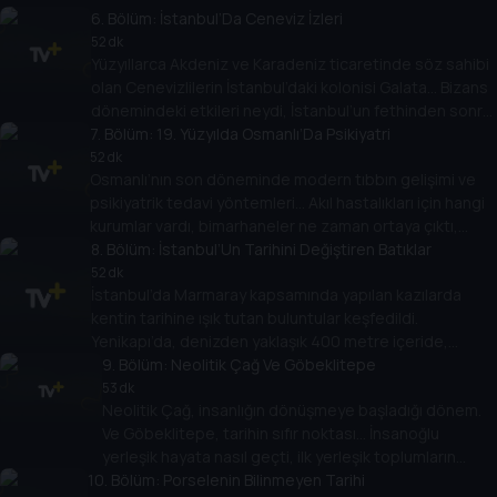
arasında bir anlaşmazlık var mıydı; hangi sorunlar ortaya
6
. Bölüm:
İstanbul’Da Ceneviz İzleri
çıktı? Dr. Burcu Belli soruyor, Doç. Dr. Erol Ülker anlatıyor.
52 dk
Yüzyıllarca Akdeniz ve Karadeniz ticaretinde söz sahibi
olan Cenevizlilerin İstanbul’daki kolonisi Galata… Bizans
dönemindeki etkileri neydi, İstanbul’un fethinden sonra
7
rolleri ne oldu. Cenevizlilerden günümüze hangi eserler
. Bölüm:
19. Yüzyılda Osmanlı’Da Psikiyatri
kaldı? Dr. Burcu Belli’nin konuğu arkeolog Nezih
52 dk
Osmanlı’nın son döneminde modern tıbbın gelişimi ve
Başgelen.
psikiyatrik tedavi yöntemleri… Akıl hastalıkları için hangi
kurumlar vardı, bimarhaneler ne zaman ortaya çıktı,
psikaytri alanında öne çıkan isimler kimlerdi? Dr. Burcu
8
. Bölüm:
İstanbul’Un Tarihini Değiştiren Batıklar
Belli’nin konuğu Dr. Cihangir Gündoğdu.
52 dk
İstanbul’da Marmaray kapsamında yapılan kazılarda
kentin tarihine ışık tutan buluntular keşfedildi.
Yenikapı’da, denizden yaklaşık 400 metre içeride,
yüzlerce yıllık 37 batık gemi. Batıklar hangi dönemden
9
. Bölüm:
Neolitik Çağ Ve Göbeklitepe
kalmıştı, buluntular neler anlatıyordu? Dr. Burcu Belli’nin
53 dk
Neolitik Çağ, insanlığın dönüşmeye başladığı dönem.
konuğu Prof. Dr. Ufuk Kocabaş.
Ve Göbeklitepe, tarihin sıfır noktası… İnsanoğlu
yerleşik hayata nasıl geçti, ilk yerleşik toplumların
10
özellikleri neydi, Göbeklitepe buluntuları hangi
. Bölüm:
Porselenin Bilinmeyen Tarihi