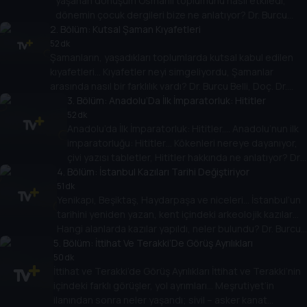
yaşanan dönüşüm Osmanlı toplumunu nasıl etkiledi,
dönemin çocuk dergileri bize ne anlatıyor? Dr. Burcu
2
Belli’nin konuğu Dr. Atacan Atakan.
. Bölüm:
Kutsal Şaman Kıyafetleri
52 dk
Şamanların, yaşadıkları toplumlarda kutsal kabul edilen
kıyafetleri… Kıyafetler neyi simgeliyordu, Şamanlar
arasında nasıl bir farklılık vardı? Dr. Burcu Belli, Doç. Dr.
Kevser Gürcan ile konuşuyor.
3
. Bölüm:
Anadolu’Da İlk İmparatorluk: Hititler
52 dk
Anadolu’da İlk İmparatorluk: Hititler.... Anadolu’nun ilk
imparatorluğu: Hititler… Kökenleri nereye dayanıyor,
çivi yazısı tabletler, Hititler hakkında ne anlatıyor? Dr.
4
. Bölüm:
Burcu Belli soruyor, Doç. Dr. Meltem Doğan Alparslan
İstanbul Kazıları Tarihi Değiştiriyor
anlatıyor.
51 dk
Yenikapı, Beşiktaş, Haydarpaşa ve niceleri… İstanbul’un
tarihini yeniden yazan, kent içindeki arkeolojik kazılar…
Hangi alanlarda kazılar yapıldı, neler bulundu? Dr. Burcu
5
Belli soruyor, Sanat Tarihi Uzmanı Hayri Fehmi Yılmaz
. Bölüm:
İttihat Ve Terakki’De Görüş Ayrılıkları
anlatıyor.
50 dk
İttihat ve Terakki’de Görüş Ayrılıkları İttihat ve Terakki’nin
içindeki farklı görüşler, yol ayrımları… Meşrutiyet’in
ilanından sonra neler yaşandı; sivil – asker kanat