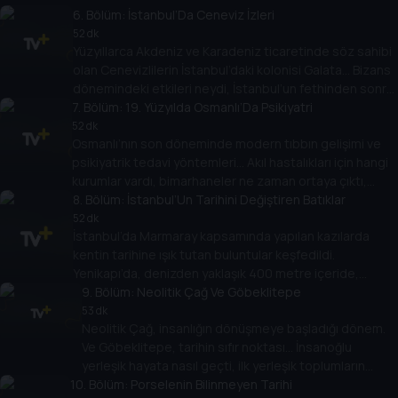
arasında bir anlaşmazlık var mıydı; hangi sorunlar ortaya
6
. Bölüm:
İstanbul’Da Ceneviz İzleri
çıktı? Dr. Burcu Belli soruyor, Doç. Dr. Erol Ülker anlatıyor.
52 dk
Yüzyıllarca Akdeniz ve Karadeniz ticaretinde söz sahibi
olan Cenevizlilerin İstanbul’daki kolonisi Galata… Bizans
dönemindeki etkileri neydi, İstanbul’un fethinden sonra
7
rolleri ne oldu. Cenevizlilerden günümüze hangi eserler
. Bölüm:
19. Yüzyılda Osmanlı’Da Psikiyatri
kaldı? Dr. Burcu Belli’nin konuğu arkeolog Nezih
52 dk
Osmanlı’nın son döneminde modern tıbbın gelişimi ve
Başgelen.
psikiyatrik tedavi yöntemleri… Akıl hastalıkları için hangi
kurumlar vardı, bimarhaneler ne zaman ortaya çıktı,
psikaytri alanında öne çıkan isimler kimlerdi? Dr. Burcu
8
. Bölüm:
İstanbul’Un Tarihini Değiştiren Batıklar
Belli’nin konuğu Dr. Cihangir Gündoğdu.
52 dk
İstanbul’da Marmaray kapsamında yapılan kazılarda
kentin tarihine ışık tutan buluntular keşfedildi.
Yenikapı’da, denizden yaklaşık 400 metre içeride,
yüzlerce yıllık 37 batık gemi. Batıklar hangi dönemden
9
. Bölüm:
Neolitik Çağ Ve Göbeklitepe
kalmıştı, buluntular neler anlatıyordu? Dr. Burcu Belli’nin
53 dk
Neolitik Çağ, insanlığın dönüşmeye başladığı dönem.
konuğu Prof. Dr. Ufuk Kocabaş.
Ve Göbeklitepe, tarihin sıfır noktası… İnsanoğlu
yerleşik hayata nasıl geçti, ilk yerleşik toplumların
10
özellikleri neydi, Göbeklitepe buluntuları hangi
. Bölüm:
Porselenin Bilinmeyen Tarihi