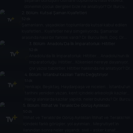
yaşanan dönüşüm Osmanlı toplumunu nasıl etkiledi,
dönemin çocuk dergileri bize ne anlatıyor? Dr. Burcu
2
Belli’nin konuğu Dr. Atacan Atakan.
. Bölüm:
Kutsal Şaman Kıyafetleri
52 dk
Şamanların, yaşadıkları toplumlarda kutsal kabul edilen
kıyafetleri… Kıyafetler neyi simgeliyordu, Şamanlar
arasında nasıl bir farklılık vardı? Dr. Burcu Belli, Doç. Dr.
Kevser Gürcan ile konuşuyor.
3
. Bölüm:
Anadolu’Da İlk İmparatorluk: Hititler
52 dk
Anadolu’da İlk İmparatorluk: Hititler.... Anadolu’nun ilk
imparatorluğu: Hititler… Kökenleri nereye dayanıyor,
çivi yazısı tabletler, Hititler hakkında ne anlatıyor? Dr.
4
. Bölüm:
Burcu Belli soruyor, Doç. Dr. Meltem Doğan Alparslan
İstanbul Kazıları Tarihi Değiştiriyor
anlatıyor.
51 dk
Yenikapı, Beşiktaş, Haydarpaşa ve niceleri… İstanbul’un
tarihini yeniden yazan, kent içindeki arkeolojik kazılar…
Hangi alanlarda kazılar yapıldı, neler bulundu? Dr. Burcu
5
Belli soruyor, Sanat Tarihi Uzmanı Hayri Fehmi Yılmaz
. Bölüm:
İttihat Ve Terakki’De Görüş Ayrılıkları
anlatıyor.
50 dk
İttihat ve Terakki’de Görüş Ayrılıkları İttihat ve Terakki’nin
içindeki farklı görüşler, yol ayrımları… Meşrutiyet’in
ilanından sonra neler yaşandı; sivil – asker kanat