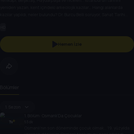
Yenikapı, Beşiktaş, Haydarpaşa ve niceleri… İstanbul’un tarihini
yeniden yazan, kent içindeki arkeolojik kazılar… Hangi alanlarda
kazılar yapıldı, neler bulundu? Dr. Burcu Belli soruyor, Sanat Tarihi
Uzmanı Hayri Fehmi Yılmaz anlatıyor.
HD
Hemen İzle
Bölümler
1. Sezon
1
. Bölüm:
Osmanlı’Da Çocuklar
53 dk
Osmanlı’nın son döneminde çocuk olmak… 19. yüzyılda