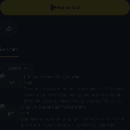
Hemen İzle
Bölümler
1. Sezon
1
. Bölüm:
Osmanlı’Da Çocuklar
53 dk
Osmanlı’nın son döneminde çocuk olmak… 19. yüzyılda
yaşanan dönüşüm Osmanlı toplumunu nasıl etkiledi,
dönemin çocuk dergileri bize ne anlatıyor? Dr. Burcu
2
Belli’nin konuğu Dr. Atacan Atakan.
. Bölüm:
Kutsal Şaman Kıyafetleri
52 dk
Şamanların, yaşadıkları toplumlarda kutsal kabul edilen
kıyafetleri… Kıyafetler neyi simgeliyordu, Şamanlar