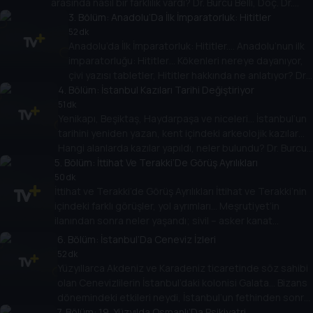
arasında nasıl bir farklılık vardı? Dr. Burcu Belli, Doç. Dr.
Kevser Gürcan ile konuşuyor.
3
. Bölüm:
Anadolu’Da İlk İmparatorluk: Hititler
52 dk
Anadolu’da İlk İmparatorluk: Hititler.... Anadolu’nun ilk
imparatorluğu: Hititler… Kökenleri nereye dayanıyor,
çivi yazısı tabletler, Hititler hakkında ne anlatıyor? Dr.
4
. Bölüm:
Burcu Belli soruyor, Doç. Dr. Meltem Doğan Alparslan
İstanbul Kazıları Tarihi Değiştiriyor
anlatıyor.
51 dk
Yenikapı, Beşiktaş, Haydarpaşa ve niceleri… İstanbul’un
tarihini yeniden yazan, kent içindeki arkeolojik kazılar…
Hangi alanlarda kazılar yapıldı, neler bulundu? Dr. Burcu
5
Belli soruyor, Sanat Tarihi Uzmanı Hayri Fehmi Yılmaz
. Bölüm:
İttihat Ve Terakki’De Görüş Ayrılıkları
anlatıyor.
50 dk
İttihat ve Terakki’de Görüş Ayrılıkları İttihat ve Terakki’nin
içindeki farklı görüşler, yol ayrımları… Meşrutiyet’in
ilanından sonra neler yaşandı; sivil – asker kanat
arasında bir anlaşmazlık var mıydı; hangi sorunlar ortaya
6
. Bölüm:
İstanbul’Da Ceneviz İzleri
çıktı? Dr. Burcu Belli soruyor, Doç. Dr. Erol Ülker anlatıyor.
52 dk
Yüzyıllarca Akdeniz ve Karadeniz ticaretinde söz sahibi
olan Cenevizlilerin İstanbul’daki kolonisi Galata… Bizans
dönemindeki etkileri neydi, İstanbul’un fethinden sonra
7
rolleri ne oldu. Cenevizlilerden günümüze hangi eserler
. Bölüm:
19. Yüzyılda Osmanlı’Da Psikiyatri