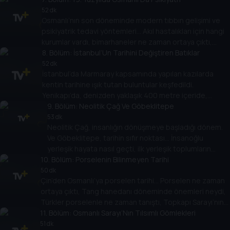
kaldı? Dr. Burcu Belli’nin konuğu arkeolog Nezih
52 dk
Osmanlı’nın son döneminde modern tıbbın gelişimi ve
Başgelen.
psikiyatrik tedavi yöntemleri… Akıl hastalıkları için hangi
kurumlar vardı, bimarhaneler ne zaman ortaya çıktı,
psikaytri alanında öne çıkan isimler kimlerdi? Dr. Burcu
8
. Bölüm:
İstanbul’Un Tarihini Değiştiren Batıklar
Belli’nin konuğu Dr. Cihangir Gündoğdu.
52 dk
İstanbul’da Marmaray kapsamında yapılan kazılarda
kentin tarihine ışık tutan buluntular keşfedildi.
Yenikapı’da, denizden yaklaşık 400 metre içeride,
yüzlerce yıllık 37 batık gemi. Batıklar hangi dönemden
9
. Bölüm:
Neolitik Çağ Ve Göbeklitepe
kalmıştı, buluntular neler anlatıyordu? Dr. Burcu Belli’nin
53 dk
Neolitik Çağ, insanlığın dönüşmeye başladığı dönem.
konuğu Prof. Dr. Ufuk Kocabaş.
Ve Göbeklitepe, tarihin sıfır noktası… İnsanoğlu
yerleşik hayata nasıl geçti, ilk yerleşik toplumların
10
özellikleri neydi, Göbeklitepe buluntuları hangi
. Bölüm:
Porselenin Bilinmeyen Tarihi
bilinmeyenleri ortaya çıkardı? Dr. Burcu Belli’nin konuğu
50 dk
Çin’den Osmanlı’ya porselen tarihi… Porselen ne zaman
Dr. Emine Nurcan Yalman.
ortaya çıktı, Tang hanedanı döneminde önemleri neydi,
Türkler porselenle ne zaman tanıştı, Topkapı Sarayı’nın
11
porselen koleksiyonu… Burcu Belli’nin konuğu Dr. Hülya
. Bölüm:
Osmanlı Sarayı’Nın Tılsımlı Gömlekleri
Kalyoncu…
51 dk