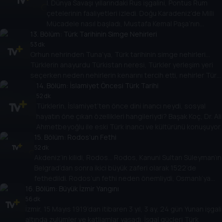
I. Dünya Savaşı yıllarındaki Rus işgalini, Pontus Rum
Prof. Dr. Zeynep Tarım.
çetelerinin faaliyetleri izledi. Doğu Karadeniz’de Milli
Mücadele nasıl başladı, Mustafa Kemal Paşa’nın
13
. Bölüm:
Samsun’a çıkışının ardından neler yaşandı,
Türk Tarihinin Simge Nehirleri
mücadelenin öne çıkan isimleri kimler oldu? Başak Koç,
53 dk
Orhun nehrinden Tuna’ya, Türk tarihinin simge nehirleri…
Doç. Dr. Tuğba Eray Biber ile konuşuyor.
Türklerin anayurdu Türkistan neresi, Türkler yerleşim yeri
seçerken neden nehirlerin kenarını tercih etti, nehirler Türk
tarihini ve kültürünü nasıl etkiledi? Başak Koç, Prof. Dr.
14
. Bölüm:
İslamiyet Öncesi Türk Tarihi
Ahmet Taşağıl ile konuşuyor.
52 dk
Türklerin, İslamiyet’ten önce dini inancı neydi, sosyal
hayatın öne çıkan özellikleri hangileriydi? Başak Koç, Dr. Ali
Ahmetbeyoğlu ile eski Türk inancı ve kültürünü konuşuyor.
15
. Bölüm:
Rodos’un Fethi
52 dk
Akdeniz’in kilidi, Rodos… Rodos, Kanuni Sultan Süleyman’ın
Belgrad’dan sonra ikici büyük zaferi olarak 1522’de
fethedildi. Rodos’un fethi neden önemliydi, Osmanlı’ya
16
. Bölüm:
nasıl bir stratejik avantaj sağladı? Başak Koç, Prof. Dr.
Büyük İzmir Yangını
Feridun Emecen ile konuşuyor.
56 dk
İzmir, 15 Mayıs 1919’dan itibaren 3 yıl, 3 ay, 24 gün Yunan işgali
altında zulümler ve katliamlar yaşadı. İşgal güçleri Türk