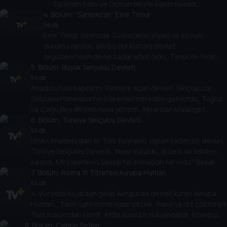
Türkmen halkı ve Osman Bey’in ilişkisi nasıldı,
4
. Bölüm:
beylikten imparatorluğa geçişte dönemin
“Sahipkıran” Emir Timur
konjonktürünü nasıl okumak gerekiyor? Başak Koç’un
56 dk
Emir Timur devrinde Türkistan’ın siyasi ve sosyal
konuğu Prof. Dr. Feridun Emecen.
durumu nasıldı; atlı bozkır kültürü devlet
örgütlenmesinde ne kadar etkili oldu; Timur ile Yıldırım
5
. Bölüm:
Bayezid’i karşı karşıya getiren Ankara Savaşı, Türk
Büyük Selçuklu Devleti
beyliklerini nasıl etkiledi? Başak Koç’un konuğu Prof. Dr.
54 dk
Anadolu’nun kapılarını Türklere açan devlet, Selçuklular…
Hayrunnisa Alan.
Selçuklu Hanedanı’nın kökenleri nereden geliyordu, Tuğrul
ve Çağrı Bey devleti nasıl yönetti, Alparslan Malazgirt
Zaferini hangi koşullarda kazandı? Başak Koç, Prof. Dr. Cihan
6
. Bölüm:
Türkiye Selçuklu Devleti
Piyadeoğlu ile konuşuyor.
55 dk
İznik’i Anadolu’daki ilk Türk başkenti yapan kadim bir devlet,
Türkiye Selçuklu Devleti… Nasıl kuruldu, Bizans ile ilişkileri
nasıldı, Miryokefalon Savaşı’nın sonuçları ne oldu? Başak
Koç, Prof. Dr. Muharrem Kesik ile Türkiye Selçuklu Devleti’ni
7
. Bölüm:
Roma’Yı Titreten Avrupa Hunları
konuşuyor.
54 dk
4. yüzyılda Asya’dan gelip Avrupa’da devlet kuran Avrupa
Hunları… Tarih sahnesine nasıl çıktılar, Papa’ya diz çöktüren
Türk hükümdarı kimdi, Attila nasıl bir hükümdardı, İstanbul
8
. Bölüm:
kuşatmasında neler yaşandı? Başak Koç’un konuğu Dr. Ali
Çehrin Seferi