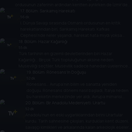
ordusunun zaferinin ardından kentten ayrılırken de İzmir’den
dumanlar yükseliyordu. Başak Koç, Yaşar Aksoy ile işgal
17
. Bölüm:
Sarıkamış Harekatı
yıllarını ve Büyük İzmir Yangını’nı belgeler üzerinden
56 dk
I. Dünya Savaşı sırasında Osmanlı ordusunun en kritik
konuşuyor.
harekatlarından biri, Sarıkamış Harekatı. Kafkas
Cephesi’nde neler yaşandı, harekat hata mıydı yoksa
18
gereklilik mi, İstanbul’un savunulması için önemi neydi?
. Bölüm:
Hazar Kağanlığı
Başak Koç, Prof. Dr. Tuncay Öğün ile konuşuyor.
55 dk
Türk tarihinin en gizemli devletlerinden biri Hazar
Kağanlığı… Birçok Türk topluluğunun aksine neden
Museviliği seçtiler, Musevilik sadece hanedan üyelerince
mi benimsendi, yoksa halk arasında da yayıldı mı, tarih
19
. Bölüm:
Rönesans’In Doğuşu
sahnesinden nasıl çekildiler? Başak Koç’un konuğu Prof. Dr.
52 dk
Rönesans… Avrupa’nın bilim ve sanatta yeniden
Mualla Uydu Yücel.
doğuşu. Rönesans dönemi nasıl başladı, İtalya neden
bu hareketin merkezinde yer aldı, Avrupa mimarisi
20
Rönesans ile nasıl değişti, öncüleri kimlerdi? Başak
. Bölüm:
Bir Anadolu Medeniyeti: Urartu
Koç, Prof. Dr. Hülya Kalyoncu ile konuşuyor.
52 dk
Anadolu’nun en eski uygarlıklarından birini Urartular
kurdu. Tarih sahnesine çıkışları, kurdukları kent düzeni,
savaşçı kimlikleri ve arkalarında kalan arkeolojik eseler…