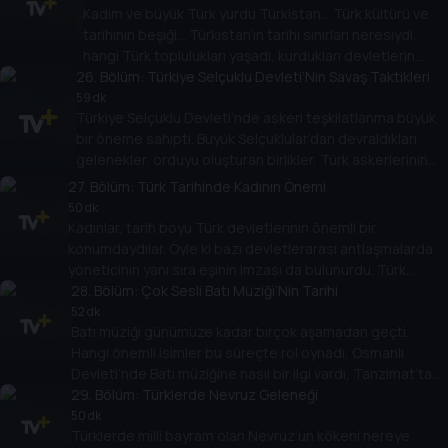
Kadim ve büyük Türk yurdu Türkistan… Türk kültürü ve
tarihinin beşiği… Türkistan’ın tarihi sınırları neresiydi,
hangi Türk toplulukları yaşadı, kurdukları devletlerin
26
özelliği neydi, Türkiye’de Türkistan düşüncesi nasıl
. Bölüm:
Türkiye Selçuklu Devleti’Nin Savaş Taktikleri
şekillendi? Başak Koç, Prof. Dr. Osman Yorulmaz ile
59 dk
Türkiye Selçuklu Devleti’nde askeri teşkilatlanma büyük
konuşuyor.
bir öneme sahipti. Büyük Selçuklular’dan devraldıkları
gelenekler, orduyu oluşturan birlikler, Türk askerlerinin
kullandığı silahlar, kale kuşatma teknikleri ve savaş
27
. Bölüm:
Türk Tarihinde Kadının Önemi
taktikleri… Başak Koç’un konuğu Prof. Dr. Muharrem Kesik.
50 dk
Kadınlar, tarih boyu Türk devletlerinin önemli bir
konumdaydılar. Öyle ki bazı devletlerarası antlaşmalarda
yöneticinin yanı sıra eşinin imzası da bulunurdu. Türk
toplumlarında kadının yeri, sosyal hayattaki hakları, savaş
28
. Bölüm:
Çok Sesli Batı Müziği’Nin Tarihi
cephesindeki konumu… Başak Koç, Dr. Fatma Aysel Ilgın ile
52 dk
Batı müziği günümüze kadar birçok aşamadan geçti.
konuşuyor.
Hangi önemli isimler bu süreçte rol oynadı, Osmanlı
Devleti’nde Batı müziğine nasıl bir ilgi vardı, Tanzimat’tan
Cumhuriyet’e, Türkiye’de Batı müziği nasıl konumlandı?
29
. Bölüm:
Türklerde Nevruz Geleneği
Başak Koç, Serhan Bali ile konuşuyor.
50 dk
Türklerde milli bayram olan Nevruz’un kökeni nereye