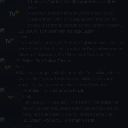
Başak Koç’un konuğu Prof. Dr. Erkan Konyar.
21
. Bölüm:
Anadolu’Daki İlk İmparatorluk: Hititler
55 dk
Anadolu’nun kadim medeniyetleri arasında en
güçlülerinden birini kurdular, şehirler inşa ettiler,
Kadeş ile tarihin ilk yazılı anlaşmasına taraf oldular.
22
. Bölüm:
Peki Hititlerin kökeni neydi, devletin sınırları ne kadar
Türk Tarihi’Nin Yazıldığı Dağlar
genişti, yazdıkları kil tabletler ne anlatıyor? Başak
52 dk
Ötüken Dağı neredeydi, Türk mitolojisinde dağlar nasıl bir
Koç’un konuğu Doç. Dr. Meltem Doğan Alparslan.
yere sahipti, Göktürklerin yurdu Altın Dağ hakkında neler
biliyoruz? Başak Koç, Prof. Dr. Ahmet Taşağıl ile Türk
23
tarihine geçmiş dağları, binlerce yıllık kültüre etkilerini
. Bölüm:
Batı Trakya Türkleri
konuşuyor.
54 dk
Balkanlar’da bugün hâlâ yüzlerce yıllık Türk hakimiyetinin
izleri var. Batı Trakya Türkleri de zorluklar içinde varlığı
koruyor. Osmanlı’dan sonra Batı Trakya Türklerinin
yaşadıkları, Lozan’da kazandıkları haklar, Dr. Sadık Ahmet’in
24
. Bölüm:
Türk Kültüründe Müzik
mücadelesi… Başak Koç, Doç. Dr. Nilüfer Erdem ile
54 dk
Türk Müziği’nin kökenleri, Türk tarihinin derinliklerine
konuşuyor.
dayanıyor. Osmanlı Devleti’nde müzik kültürü nasıldı,
hangi enstrümanlar kullanılırdı, önemli bestecileri
kimlerdi, Türk müziği nasıl bir değişim ve gelişim yaşadı?
25
. Bölüm:
Ata Yurdu Türkistan’In Tarihi
Başak Koç’un konuğu Prof. Dr. Nilgün Doğrusöz Dişiaçık,
56 dk