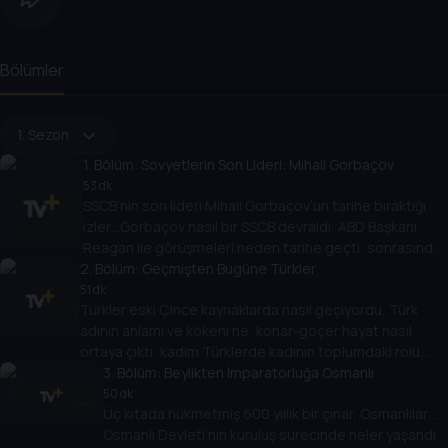
Bölümler
1. Sezon
1
. Bölüm:
Sovyetlerin Son Lideri: Mihail Gorbaçov
53 dk
SSCB’nin son lideri Mihail Gorbaçov’un tarihe bıraktığı
izler…Gorbaçov nasıl bir SSCB devraldı, ABD Başkanı
Reagan ile görüşmeleri neden tarihe geçti, sonrasında
2
kişisel dostlukları nasıl devam etti? Başak Koç, Prof. Dr.
. Bölüm:
Geçmişten Bugüne Türkler
Ragıp Kutay Karaca ile konuşuyor.
51 dk
Türkler eski Çince kaynaklarda nasıl geçiyordu, Türk
adının anlamı ve kökeni ne, konar-göçer hayat nasıl
ortaya çıktı, kadim Türklerde kadının toplumdaki rolü
neydi? Başak Koç, Prof. Dr. Ahmet Taşağıl ile Türklerin
3
. Bölüm:
Beylikten İmparatorluğa Osmanlı
binlerce yıllık tarihini konuşuyor.
50 dk
Üç kıtada hükmetmiş 600 yıllık bir çınar, Osmanlılar…
Osmanlı Devleti’nin kuruluş sürecinde neler yaşandı,