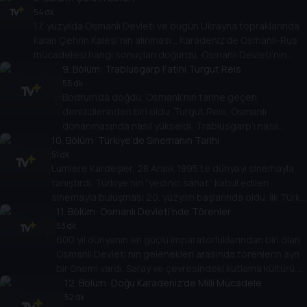
Ahmetbeyoğlu.
54 dk
17. yüzyılda Osmanlı Devleti ve bugün Ukrayna topraklarında
kalan Çehrin Kalesi’nin alınması… Karadeniz’de Osmanlı-Rus
mücadelesi hangi sonuçları doğurdu, Osmanlı Devleti’nin
“Kuzey” politikası neydi? Başak Koç, Prof. Dr. Kahraman Şakul
9
. Bölüm:
Trablusgarp Fatihi Turgut Reis
ile konuşuyor.
58 dk
Bodrum’da doğdu, Osmanlı’nın tarihe geçen
denizcilerinden biri oldu. Turgut Reis, Osmanlı
donanmasında nasıl yükseldi, Trablusgarp’ı nasıl
10
. Bölüm:
fethetti, Preveze Deniz Zafer’indeki rolü neydi? Başak
Türkiye’de Sinemanın Tarihi
Koç’un konuğu Doç. Dr. Cihan Yemişçi.
51 dk
Lumiere Kardeşler, 28 Aralık 1895’te dünyayı sinemayla
tanıştırdı. Türkiye’nin “yedinci sanat” kabul edilen
sinemayla buluşması 20. yüzyılın başlarında oldu. İlk Türk
filmi hangisiydi, Yeşilcam döneminde neler yaşandı, Türk
11
. Bölüm:
Osmanlı Devleti’nde Törenler
sineması nasıl bir yol izledi? Başak Koç, Prof. Dr. Savaş
53 dk
600 yıl dünyanın en güçlü imparatorluklarından biri olan
Arslan ile konuşuyor.
Osmanlı Devleti’nin gelenekleri arasında törenlerin ayrı
bir önemi vardı. Saray ve çevresindeki kutlama kültürü,
cülus töreninin ayrıntıları, halkın özel günlerde
12
. Bölüm:
Doğu Karadeniz’de Milli Mücadele
düzenlediği kutlamaların ritüelleri… Başak Koç’un konuğu,
52 dk