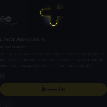
2022
|
Belgesel
Dipnot
1. Sezon
17. Bölüm
Sarıkamış Harekatı
I. Dünya Savaşı sırasında Osmanlı ordusunun en kritik harekatlarından
biri, Sarıkamış Harekatı. Kafkas Cephesi’nde neler yaşandı, harekat
hata mıydı yoksa gereklilik mi, İstanbul’un savunulması için önemi
neydi? Başak Koç, Prof. Dr. Tuncay Öğün ile konuşuyor.
HD
Hemen İzle