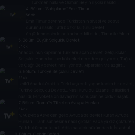
Türkmen halkı ve Osman Bey’in ilişkisi nasıldı,
4
. Bölüm:
beylikten imparatorluğa geçişte dönemin
“Sahipkıran” Emir Timur
konjonktürünü nasıl okumak gerekiyor? Başak Koç’un
56 dk
Emir Timur devrinde Türkistan’ın siyasi ve sosyal
konuğu Prof. Dr. Feridun Emecen.
durumu nasıldı; atlı bozkır kültürü devlet
örgütlenmesinde ne kadar etkili oldu; Timur ile Yıldırım
5
. Bölüm:
Bayezid’i karşı karşıya getiren Ankara Savaşı, Türk
Büyük Selçuklu Devleti
beyliklerini nasıl etkiledi? Başak Koç’un konuğu Prof. Dr.
54 dk
Anadolu’nun kapılarını Türklere açan devlet, Selçuklular…
Hayrunnisa Alan.
Selçuklu Hanedanı’nın kökenleri nereden geliyordu, Tuğrul
ve Çağrı Bey devleti nasıl yönetti, Alparslan Malazgirt
Zaferini hangi koşullarda kazandı? Başak Koç, Prof. Dr. Cihan
6
. Bölüm:
Türkiye Selçuklu Devleti
Piyadeoğlu ile konuşuyor.
55 dk
İznik’i Anadolu’daki ilk Türk başkenti yapan kadim bir devlet,
Türkiye Selçuklu Devleti… Nasıl kuruldu, Bizans ile ilişkileri
nasıldı, Miryokefalon Savaşı’nın sonuçları ne oldu? Başak
Koç, Prof. Dr. Muharrem Kesik ile Türkiye Selçuklu Devleti’ni
7
. Bölüm:
Roma’Yı Titreten Avrupa Hunları
konuşuyor.
54 dk
4. yüzyılda Asya’dan gelip Avrupa’da devlet kuran Avrupa
Hunları… Tarih sahnesine nasıl çıktılar, Papa’ya diz çöktüren
Türk hükümdarı kimdi, Attila nasıl bir hükümdardı, İstanbul
8
. Bölüm:
kuşatmasında neler yaşandı? Başak Koç’un konuğu Dr. Ali
Çehrin Seferi