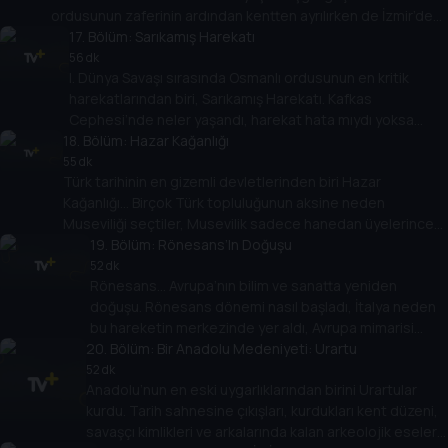
ordusunun zaferinin ardından kentten ayrılırken de İzmir’den
dumanlar yükseliyordu. Başak Koç, Yaşar Aksoy ile işgal
17
. Bölüm:
Sarıkamış Harekatı
yıllarını ve Büyük İzmir Yangını’nı belgeler üzerinden
56 dk
I. Dünya Savaşı sırasında Osmanlı ordusunun en kritik
konuşuyor.
harekatlarından biri, Sarıkamış Harekatı. Kafkas
Cephesi’nde neler yaşandı, harekat hata mıydı yoksa
18
gereklilik mi, İstanbul’un savunulması için önemi neydi?
. Bölüm:
Hazar Kağanlığı
Başak Koç, Prof. Dr. Tuncay Öğün ile konuşuyor.
55 dk
Türk tarihinin en gizemli devletlerinden biri Hazar
Kağanlığı… Birçok Türk topluluğunun aksine neden
Museviliği seçtiler, Musevilik sadece hanedan üyelerince
mi benimsendi, yoksa halk arasında da yayıldı mı, tarih
19
. Bölüm:
Rönesans’In Doğuşu
sahnesinden nasıl çekildiler? Başak Koç’un konuğu Prof. Dr.
52 dk
Rönesans… Avrupa’nın bilim ve sanatta yeniden
Mualla Uydu Yücel.
doğuşu. Rönesans dönemi nasıl başladı, İtalya neden
bu hareketin merkezinde yer aldı, Avrupa mimarisi
20
Rönesans ile nasıl değişti, öncüleri kimlerdi? Başak
. Bölüm:
Bir Anadolu Medeniyeti: Urartu
Koç, Prof. Dr. Hülya Kalyoncu ile konuşuyor.
52 dk
Anadolu’nun en eski uygarlıklarından birini Urartular
kurdu. Tarih sahnesine çıkışları, kurdukları kent düzeni,
savaşçı kimlikleri ve arkalarında kalan arkeolojik eseler…