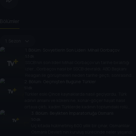
Bölümler
1. Sezon
1
. Bölüm:
Sovyetlerin Son Lideri: Mihail Gorbaçov
53 dk
SSCB’nin son lideri Mihail Gorbaçov’un tarihe bıraktığı
izler…Gorbaçov nasıl bir SSCB devraldı, ABD Başkanı
Reagan ile görüşmeleri neden tarihe geçti, sonrasında
2
kişisel dostlukları nasıl devam etti? Başak Koç, Prof. Dr.
. Bölüm:
Geçmişten Bugüne Türkler
Ragıp Kutay Karaca ile konuşuyor.
51 dk
Türkler eski Çince kaynaklarda nasıl geçiyordu, Türk
adının anlamı ve kökeni ne, konar-göçer hayat nasıl
ortaya çıktı, kadim Türklerde kadının toplumdaki rolü
neydi? Başak Koç, Prof. Dr. Ahmet Taşağıl ile Türklerin
3
. Bölüm:
Beylikten İmparatorluğa Osmanlı
binlerce yıllık tarihini konuşuyor.
50 dk
Üç kıtada hükmetmiş 600 yıllık bir çınar, Osmanlılar…
Osmanlı Devleti’nin kuruluş sürecinde neler yaşandı,