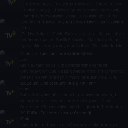
Kadim ve büyük Türk yurdu Türkistan… Türk kültürü ve
tarihinin beşiği… Türkistan’ın tarihi sınırları neresiydi,
hangi Türk toplulukları yaşadı, kurdukları devletlerin
26
özelliği neydi, Türkiye’de Türkistan düşüncesi nasıl
. Bölüm:
Türkiye Selçuklu Devleti’Nin Savaş Taktikleri
şekillendi? Başak Koç, Prof. Dr. Osman Yorulmaz ile
59 dk
Türkiye Selçuklu Devleti’nde askeri teşkilatlanma büyük
konuşuyor.
bir öneme sahipti. Büyük Selçuklular’dan devraldıkları
gelenekler, orduyu oluşturan birlikler, Türk askerlerinin
kullandığı silahlar, kale kuşatma teknikleri ve savaş
27
. Bölüm:
Türk Tarihinde Kadının Önemi
taktikleri… Başak Koç’un konuğu Prof. Dr. Muharrem Kesik.
50 dk
Kadınlar, tarih boyu Türk devletlerinin önemli bir
konumdaydılar. Öyle ki bazı devletlerarası antlaşmalarda
yöneticinin yanı sıra eşinin imzası da bulunurdu. Türk
toplumlarında kadının yeri, sosyal hayattaki hakları, savaş
28
. Bölüm:
Çok Sesli Batı Müziği’Nin Tarihi
cephesindeki konumu… Başak Koç, Dr. Fatma Aysel Ilgın ile
52 dk
Batı müziği günümüze kadar birçok aşamadan geçti.
konuşuyor.
Hangi önemli isimler bu süreçte rol oynadı, Osmanlı
Devleti’nde Batı müziğine nasıl bir ilgi vardı, Tanzimat’tan
Cumhuriyet’e, Türkiye’de Batı müziği nasıl konumlandı?
29
. Bölüm:
Türklerde Nevruz Geleneği
Başak Koç, Serhan Bali ile konuşuyor.
50 dk
Türklerde milli bayram olan Nevruz’un kökeni nereye