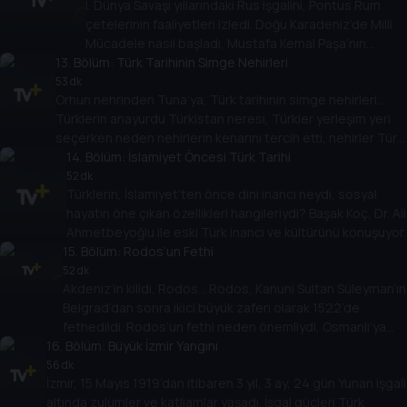
I. Dünya Savaşı yıllarındaki Rus işgalini, Pontus Rum
Prof. Dr. Zeynep Tarım.
çetelerinin faaliyetleri izledi. Doğu Karadeniz’de Milli
Mücadele nasıl başladı, Mustafa Kemal Paşa’nın
13
. Bölüm:
Samsun’a çıkışının ardından neler yaşandı,
Türk Tarihinin Simge Nehirleri
mücadelenin öne çıkan isimleri kimler oldu? Başak Koç,
53 dk
Orhun nehrinden Tuna’ya, Türk tarihinin simge nehirleri…
Doç. Dr. Tuğba Eray Biber ile konuşuyor.
Türklerin anayurdu Türkistan neresi, Türkler yerleşim yeri
seçerken neden nehirlerin kenarını tercih etti, nehirler Türk
tarihini ve kültürünü nasıl etkiledi? Başak Koç, Prof. Dr.
14
. Bölüm:
İslamiyet Öncesi Türk Tarihi
Ahmet Taşağıl ile konuşuyor.
52 dk
Türklerin, İslamiyet’ten önce dini inancı neydi, sosyal
hayatın öne çıkan özellikleri hangileriydi? Başak Koç, Dr. Ali
Ahmetbeyoğlu ile eski Türk inancı ve kültürünü konuşuyor.
15
. Bölüm:
Rodos’un Fethi
52 dk
Akdeniz’in kilidi, Rodos… Rodos, Kanuni Sultan Süleyman’ın
Belgrad’dan sonra ikici büyük zaferi olarak 1522’de
fethedildi. Rodos’un fethi neden önemliydi, Osmanlı’ya
16
. Bölüm:
nasıl bir stratejik avantaj sağladı? Başak Koç, Prof. Dr.
Büyük İzmir Yangını
Feridun Emecen ile konuşuyor.
56 dk
İzmir, 15 Mayıs 1919’dan itibaren 3 yıl, 3 ay, 24 gün Yunan işgali
altında zulümler ve katliamlar yaşadı. İşgal güçleri Türk