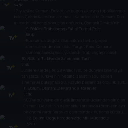
Ahmetbeyoğlu.
54 dk
17. yüzyılda Osmanlı Devleti ve bugün Ukrayna topraklarında
kalan Çehrin Kalesi’nin alınması… Karadeniz’de Osmanlı-Rus
mücadelesi hangi sonuçları doğurdu, Osmanlı Devleti’nin
“Kuzey” politikası neydi? Başak Koç, Prof. Dr. Kahraman Şakul
9
. Bölüm:
Trablusgarp Fatihi Turgut Reis
ile konuşuyor.
58 dk
Bodrum’da doğdu, Osmanlı’nın tarihe geçen
denizcilerinden biri oldu. Turgut Reis, Osmanlı
donanmasında nasıl yükseldi, Trablusgarp’ı nasıl
10
. Bölüm:
fethetti, Preveze Deniz Zafer’indeki rolü neydi? Başak
Türkiye’de Sinemanın Tarihi
Koç’un konuğu Doç. Dr. Cihan Yemişçi.
51 dk
Lumiere Kardeşler, 28 Aralık 1895’te dünyayı sinemayla
tanıştırdı. Türkiye’nin “yedinci sanat” kabul edilen
sinemayla buluşması 20. yüzyılın başlarında oldu. İlk Türk
filmi hangisiydi, Yeşilcam döneminde neler yaşandı, Türk
11
. Bölüm:
Osmanlı Devleti’nde Törenler
sineması nasıl bir yol izledi? Başak Koç, Prof. Dr. Savaş
53 dk
600 yıl dünyanın en güçlü imparatorluklarından biri olan
Arslan ile konuşuyor.
Osmanlı Devleti’nin gelenekleri arasında törenlerin ayrı
bir önemi vardı. Saray ve çevresindeki kutlama kültürü,
cülus töreninin ayrıntıları, halkın özel günlerde
12
. Bölüm:
Doğu Karadeniz’de Milli Mücadele
düzenlediği kutlamaların ritüelleri… Başak Koç’un konuğu,
52 dk