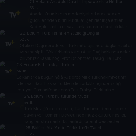
Başak Koç’un konuğu Prof. Dr. Erkan Konyar.
21
. Bölüm:
Anadolu’Daki İlk İmparatorluk: Hititler
55 dk
Anadolu’nun kadim medeniyetleri arasında en
güçlülerinden birini kurdular, şehirler inşa ettiler,
Kadeş ile tarihin ilk yazılı anlaşmasına taraf oldular.
22
. Bölüm:
Peki Hititlerin kökeni neydi, devletin sınırları ne kadar
Türk Tarihi’Nin Yazıldığı Dağlar
genişti, yazdıkları kil tabletler ne anlatıyor? Başak
52 dk
Ötüken Dağı neredeydi, Türk mitolojisinde dağlar nasıl bir
Koç’un konuğu Doç. Dr. Meltem Doğan Alparslan.
yere sahipti, Göktürklerin yurdu Altın Dağ hakkında neler
biliyoruz? Başak Koç, Prof. Dr. Ahmet Taşağıl ile Türk
23
tarihine geçmiş dağları, binlerce yıllık kültüre etkilerini
. Bölüm:
Batı Trakya Türkleri
konuşuyor.
54 dk
Balkanlar’da bugün hâlâ yüzlerce yıllık Türk hakimiyetinin
izleri var. Batı Trakya Türkleri de zorluklar içinde varlığı
koruyor. Osmanlı’dan sonra Batı Trakya Türklerinin
yaşadıkları, Lozan’da kazandıkları haklar, Dr. Sadık Ahmet’in
24
. Bölüm:
Türk Kültüründe Müzik
mücadelesi… Başak Koç, Doç. Dr. Nilüfer Erdem ile
54 dk
Türk Müziği’nin kökenleri, Türk tarihinin derinliklerine
konuşuyor.
dayanıyor. Osmanlı Devleti’nde müzik kültürü nasıldı,
hangi enstrümanlar kullanılırdı, önemli bestecileri
kimlerdi, Türk müziği nasıl bir değişim ve gelişim yaşadı?
25
. Bölüm:
Ata Yurdu Türkistan’In Tarihi
Başak Koç’un konuğu Prof. Dr. Nilgün Doğrusöz Dişiaçık,
56 dk