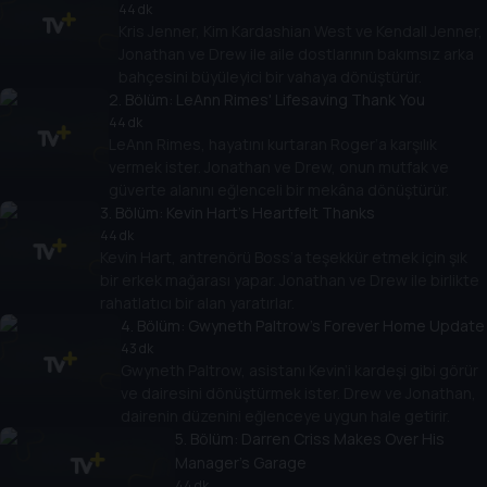
44 dk
Kris Jenner, Kim Kardashian West ve Kendall Jenner,
Jonathan ve Drew ile aile dostlarının bakımsız arka
bahçesini büyüleyici bir vahaya dönüştürür.
2
. Bölüm:
LeAnn Rimes' Lifesaving Thank You
44 dk
LeAnn Rimes, hayatını kurtaran Roger’a karşılık
vermek ister. Jonathan ve Drew, onun mutfak ve
güverte alanını eğlenceli bir mekâna dönüştürür.
3
. Bölüm:
Kevin Hart's Heartfelt Thanks
44 dk
Kevin Hart, antrenörü Boss’a teşekkür etmek için şık
bir erkek mağarası yapar. Jonathan ve Drew ile birlikte
rahatlatıcı bir alan yaratırlar.
4
. Bölüm:
Gwyneth Paltrow's Forever Home Update
43 dk
Gwyneth Paltrow, asistanı Kevin’i kardeşi gibi görür
ve dairesini dönüştürmek ister. Drew ve Jonathan,
dairenin düzenini eğlenceye uygun hale getirir.
5
. Bölüm:
Darren Criss Makes Over His
Manager's Garage
44 dk