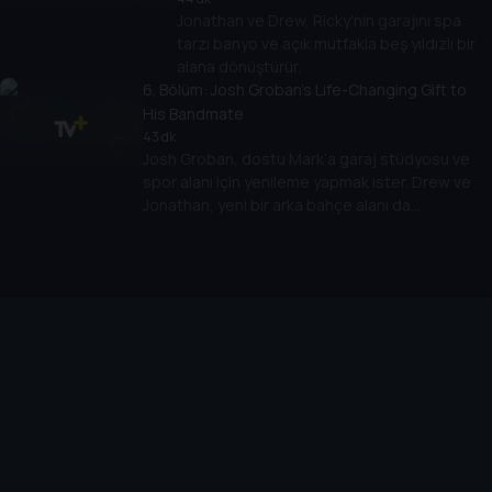
Jonathan ve Drew, Ricky'nin garajını spa
tarzı banyo ve açık mutfakla beş yıldızlı bir
alana dönüştürür.
6
. Bölüm:
Josh Groban's Life-Changing Gift to
His Bandmate
43 dk
Josh Groban, dostu Mark’a garaj stüdyosu ve
spor alanı için yenileme yapmak ister. Drew ve
Jonathan, yeni bir arka bahçe alanı da
oluştururlar.
Cihazlar
Öne Çıkanlar
TV+ Pro
Yasal
From
TV+ Nedir?
Aydınlatma Metni
Doğu
TV+ Ev (IPTV)