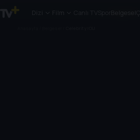
Dizi
Film
Canlı TV
Spor
Belgesel
Ç
Anasayfa
/
Belgesel
/
Celebrity IOU