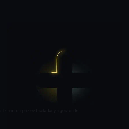
ıklarını sürpriz ev tadilatlarıyla gösterirler.