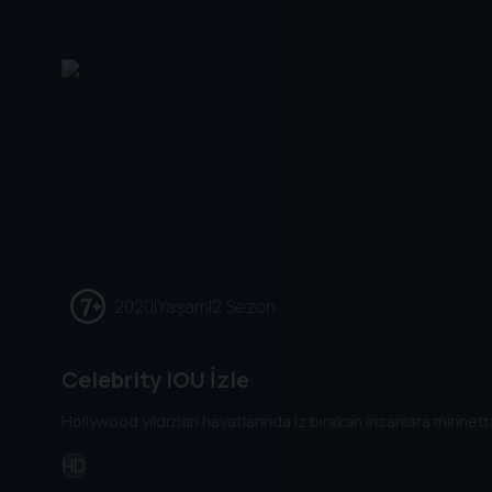
2020
|
Yaşam
|
2 Sezon
Celebrity IOU İzle
Hollywood yıldızları hayatlarında iz bırakan insanlara minnettarl
HD