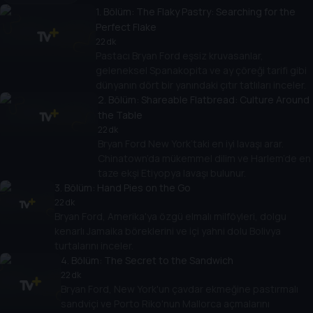
1
. Bölüm:
The Flaky Pastry: Searching for the
Perfect Flake
22 dk
Pastacı Bryan Ford eşsiz kruvasanlar,
geleneksel Spanakopita ve ay çöreği tarifi gibi
dünyanın dört bir yanındaki çıtır tatlıları inceler.
2
. Bölüm:
Shareable Flatbread: Culture Around
the Table
22 dk
Bryan Ford New York’taki en iyi lavaşı arar.
Chinatown’da mükemmel dilim ve Harlem’de en
taze ekşi Etiyopya lavaşı bulunur.
3
. Bölüm:
Hand Pies on the Go
22 dk
Bryan Ford, Amerika'ya özgü elmalı milföyleri, dolgu
kenarlı Jamaika böreklerini ve içi yahni dolu Bolivya
turtalarını inceler.
4
. Bölüm:
The Secret to the Sandwich
22 dk
Bryan Ford, New York'un çavdar ekmeğine pastırmalı
sandviçi ve Porto Riko'nun Mallorca açmalarını