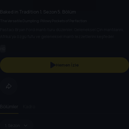
Baked in Tradition
1. Sezon
5. Bölüm
The Versatile Dumpling: Pillowy Pockets of Perfection
Pastacı Bryan Ford mantı turu düzenler. Geleneksel Çin mantılarını,
Afrika'ya özgü fufu ve geleneksel mantı lezzetlerini keşfeder.
HD
Hemen İzle
Bölümler
Kadro
1. Sezon