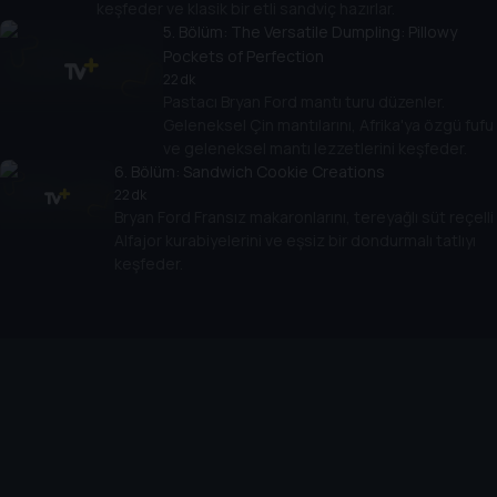
keşfeder ve klasik bir etli sandviç hazırlar.
5
. Bölüm:
The Versatile Dumpling: Pillowy
Pockets of Perfection
22 dk
Pastacı Bryan Ford mantı turu düzenler.
Geleneksel Çin mantılarını, Afrika'ya özgü fufu
ve geleneksel mantı lezzetlerini keşfeder.
6
. Bölüm:
Sandwich Cookie Creations
22 dk
Bryan Ford Fransız makaronlarını, tereyağlı süt reçelli
Alfajor kurabiyelerini ve eşsiz bir dondurmalı tatlıyı
keşfeder.
Cihazlar
Öne Çıkanlar
TV+ Pro
Yasal
From
TV+ Nedir?