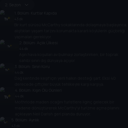
2. Sezon
1
. Bölüm:
Kurtlar Kapıda
43 dk
Bir kurt sürüsü McCarthy sokaklarında dolaşmaya başlayınca,
alıştıkları yaşam tarzını korumakta kararlı köylülerin güçbirliği
yapmaları gerekiyor.
2
. Bölüm:
Açlık Ülkesi
44 dk
Aşırı hava koşulları av bulmayı zorlaştırırken, bir toprak
sahibi sınırı dış dünyaya açıyor.
3
. Bölüm:
Sınırı Koru
44 dk
Dağ kentinde keşif için yerli halkın desteği şart. Eksi 40
derecede çiftçiler büyük tehlikeyle karşı karşıya.
4
. Bölüm:
Kışın Ölü Günleri
44 dk
Mothrlode maden ocağını turistlere ilginç gelecek bir
madene dönüştürerek McCarthy'yi turizme açma planını
açıklayan Neil Darish geri planda duruyor.
5
. Bölüm:
Ayrılık
43 dk