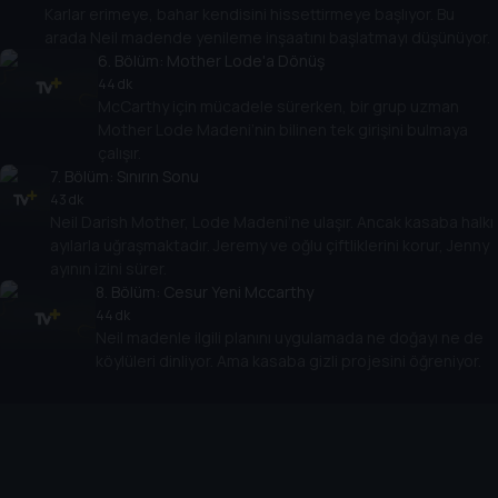
Karlar erimeye, bahar kendisini hissettirmeye başlıyor. Bu
arada Neil madende yenileme inşaatını başlatmayı düşünüyor.
6
. Bölüm:
Mother Lode'a Dönüş
44 dk
McCarthy için mücadele sürerken, bir grup uzman
Mother Lode Madeni’nin bilinen tek girişini bulmaya
çalışır.
7
. Bölüm:
Sınırın Sonu
43 dk
Neil Darish Mother, Lode Madeni’ne ulaşır. Ancak kasaba halkı
ayılarla uğraşmaktadır. Jeremy ve oğlu çiftliklerini korur, Jenny
ayının izini sürer.
8
. Bölüm:
Cesur Yeni Mccarthy
44 dk
Neil madenle ilgili planını uygulamada ne doğayı ne de
köylüleri dinliyor. Ama kasaba gizli projesini öğreniyor.
Cihazlar
Öne Çıkanlar
TV+ Pro