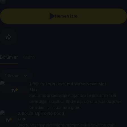
HD
Hemen İzle
Bölümler
Kadro
1. Sezon
1
. Bölüm:
I'm in Love, but We've Never Met
61 dk
Kadie'nin arkadaşları Alejandro ile ilişkisinin hızlı
ilerlediğini düşünür, Bridie aşk uğruna yola düşerek
bir adam için Lübnan'a gider.
2
. Bölüm:
Up To No Good
47 dk
Bridie, yaşanan aksiliklere rağmen evlilik teklifine dair