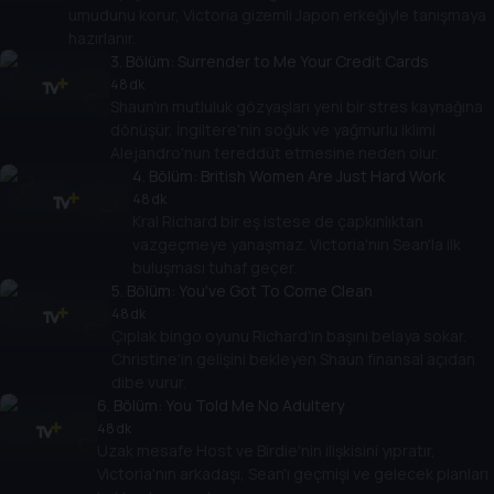
umudunu korur, Victoria gizemli Japon erkeğiyle tanışmaya
hazırlanır.
3
. Bölüm:
Surrender to Me Your Credit Cards
48 dk
Shaun'ın mutluluk gözyaşları yeni bir stres kaynağına
dönüşür, İngiltere'nin soğuk ve yağmurlu iklimi
Alejandro'nun tereddüt etmesine neden olur.
4
. Bölüm:
British Women Are Just Hard Work
48 dk
Kral Richard bir eş istese de çapkınlıktan
vazgeçmeye yanaşmaz. Victoria'nın Sean'la ilk
buluşması tuhaf geçer.
5
. Bölüm:
You've Got To Come Clean
48 dk
Çıplak bingo oyunu Richard'ın başını belaya sokar.
Christine'in gelişini bekleyen Shaun finansal açıdan
dibe vurur.
6
. Bölüm:
You Told Me No Adultery
48 dk
Uzak mesafe Host ve Birdie'nin ilişkisini yıpratır,
Victoria'nın arkadaşı, Sean'ı geçmişi ve gelecek planları