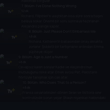
hakkında sorgular.
7
. Bölüm:
I've Done Nothing Wrong
52 dk
Richard, Filipinler'e ulaştıktan kısa süre sonra başını
belaya sokar. Önemli bir soru sormaya hazırlanan
Alejandro paniğe kapılır.
8
. Bölüm:
Just Please Don't Embarrass Me
48 dk
Richard, Kathleen'in babasından onay almakta
zorlanır. Şiddetli bir tartışmanın ardından Emma
şüpheye düşer.
9
. Bölüm:
Age Is Just a Number
48 dk
Cevapsız kalan sorular Kadie ve Alejandro'nun
mutluluğunu riske atar. Erkek avcısı Pat, Pakistanlı
flörtüyle tanışmak için can atar.
10
. Bölüm:
Who Does That to a Person?
48 dk
Fransa seyahatinden dönen Sean ve Victoria sınır
kontrolünde sorun yaşar. Shaun nişanlıları hakkındaki
gerçekleri Christine'e itiraf eder.
11
. Bölüm:
I Will Get That Ring on My Finger!