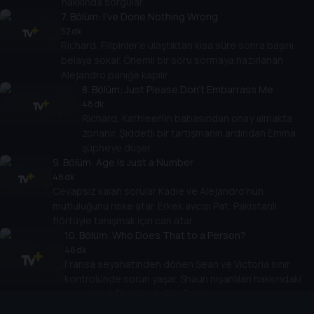
hakkında sorgular.
7
. Bölüm:
I've Done Nothing Wrong
52 dk
Richard, Filipinler'e ulaştıktan kısa süre sonra başını
belaya sokar. Önemli bir soru sormaya hazırlanan
Alejandro paniğe kapılır.
8
. Bölüm:
Just Please Don't Embarrass Me
48 dk
Richard, Kathleen'in babasından onay almakta
zorlanır. Şiddetli bir tartışmanın ardından Emma
şüpheye düşer.
9
. Bölüm:
Age Is Just a Number
48 dk
Cevapsız kalan sorular Kadie ve Alejandro'nun
mutluluğunu riske atar. Erkek avcısı Pat, Pakistanlı
flörtüyle tanışmak için can atar.
10
. Bölüm:
Who Does That to a Person?
48 dk
Fransa seyahatinden dönen Sean ve Victoria sınır
kontrolünde sorun yaşar. Shaun nişanlıları hakkındaki
gerçekleri Christine'e itiraf eder.
11
. Bölüm:
I Will Get That Ring on My Finger!