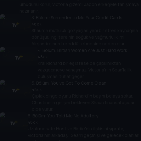
umudunu korur, Victoria gizemli Japon erkeğiyle tanışmaya
hazırlanır.
3
. Bölüm:
Surrender to Me Your Credit Cards
48 dk
Shaun'ın mutluluk gözyaşları yeni bir stres kaynağına
dönüşür, İngiltere'nin soğuk ve yağmurlu iklimi
Alejandro'nun tereddüt etmesine neden olur.
4
. Bölüm:
British Women Are Just Hard Work
48 dk
Kral Richard bir eş istese de çapkınlıktan
vazgeçmeye yanaşmaz. Victoria'nın Sean'la ilk
buluşması tuhaf geçer.
5
. Bölüm:
You've Got To Come Clean
48 dk
Çıplak bingo oyunu Richard'ın başını belaya sokar.
Christine'in gelişini bekleyen Shaun finansal açıdan
dibe vurur.
6
. Bölüm:
You Told Me No Adultery
48 dk
Uzak mesafe Host ve Birdie'nin ilişkisini yıpratır,
Victoria'nın arkadaşı, Sean'ı geçmişi ve gelecek planları