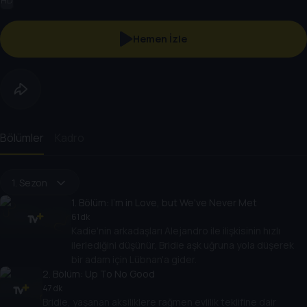
HD
Hemen İzle
Bölümler
Kadro
1. Sezon
1
. Bölüm:
I'm in Love, but We've Never Met
61 dk
Kadie'nin arkadaşları Alejandro ile ilişkisinin hızlı
ilerlediğini düşünür, Bridie aşk uğruna yola düşerek
bir adam için Lübnan'a gider.
2
. Bölüm:
Up To No Good
47 dk
Bridie, yaşanan aksiliklere rağmen evlilik teklifine dair