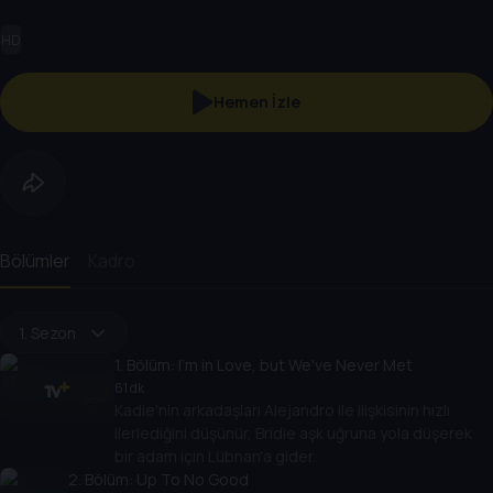
HD
Hemen İzle
Bölümler
Kadro
1. Sezon
1
. Bölüm:
I'm in Love, but We've Never Met
61 dk
Kadie'nin arkadaşları Alejandro ile ilişkisinin hızlı
ilerlediğini düşünür, Bridie aşk uğruna yola düşerek
bir adam için Lübnan'a gider.
2
. Bölüm:
Up To No Good