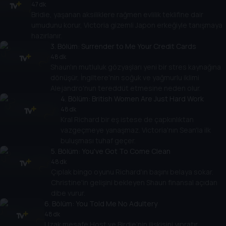
47 dk
Bridie, yaşanan aksiliklere rağmen evlilik teklifine dair
umudunu korur, Victoria gizemli Japon erkeğiyle tanışmaya
hazırlanır.
3
. Bölüm:
Surrender to Me Your Credit Cards
48 dk
Shaun'ın mutluluk gözyaşları yeni bir stres kaynağına
dönüşür, İngiltere'nin soğuk ve yağmurlu iklimi
Alejandro'nun tereddüt etmesine neden olur.
4
. Bölüm:
British Women Are Just Hard Work
48 dk
Kral Richard bir eş istese de çapkınlıktan
vazgeçmeye yanaşmaz. Victoria'nın Sean'la ilk
buluşması tuhaf geçer.
5
. Bölüm:
You've Got To Come Clean
48 dk
Çıplak bingo oyunu Richard'ın başını belaya sokar.
Christine'in gelişini bekleyen Shaun finansal açıdan
dibe vurur.
6
. Bölüm:
You Told Me No Adultery
48 dk
Uzak mesafe Host ve Birdie'nin ilişkisini yıpratır,