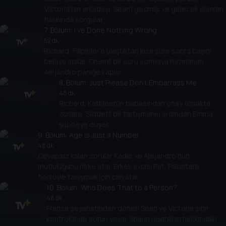
Victoria'nın arkadaşı, Sean'ı geçmişi ve gelecek planları
hakkında sorgular.
7
. Bölüm:
I've Done Nothing Wrong
52 dk
Richard, Filipinler'e ulaştıktan kısa süre sonra başını
belaya sokar. Önemli bir soru sormaya hazırlanan
Alejandro paniğe kapılır.
8
. Bölüm:
Just Please Don't Embarrass Me
48 dk
Richard, Kathleen'in babasından onay almakta
zorlanır. Şiddetli bir tartışmanın ardından Emma
şüpheye düşer.
9
. Bölüm:
Age Is Just a Number
48 dk
Cevapsız kalan sorular Kadie ve Alejandro'nun
mutluluğunu riske atar. Erkek avcısı Pat, Pakistanlı
flörtüyle tanışmak için can atar.
10
. Bölüm:
Who Does That to a Person?
48 dk
Fransa seyahatinden dönen Sean ve Victoria sınır
kontrolünde sorun yaşar. Shaun nişanlıları hakkındaki