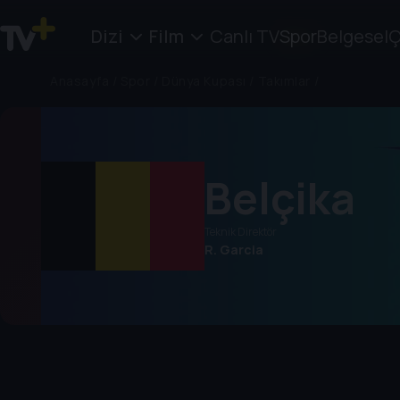
Dizi
Film
Canlı TV
Spor
Belgesel
Ç
Anasayfa
/
Spor
/
Dünya Kupası
/
Takımlar
/
Belçika
Teknik Direktör
R. Garcia