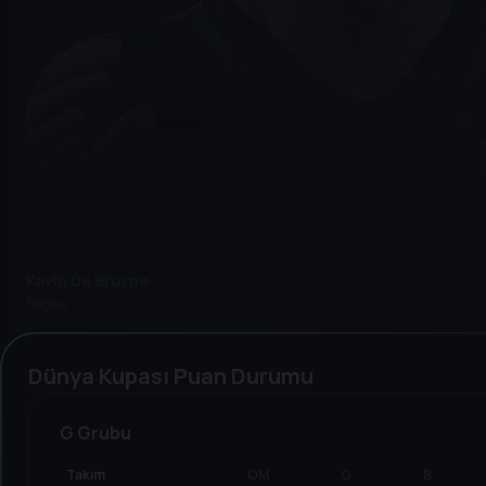
Kevin De Bruyne
Belçika
Dünya Kupası Puan Durumu
G Grubu
Takım
OM
G
B