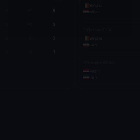
Belçika
5
0
+4
Mısır
5
0
+2
21 Haziran
22:00
3
0
0
Belçika
İran
1
2
-6
27 Haziran
06:00
Mısır
İran