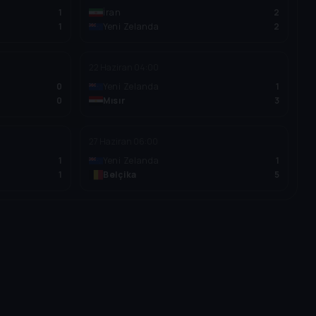
1
İran
2
1
Yeni Zelanda
2
22 Haziran
04:00
0
Yeni Zelanda
1
0
Mısır
3
27 Haziran
06:00
1
Yeni Zelanda
1
1
Belçika
5