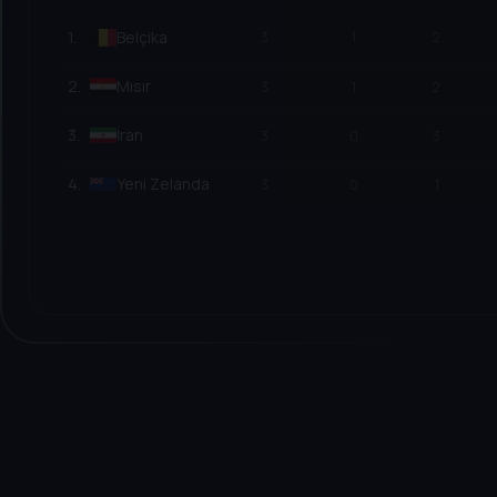
1
.
Belçika
3
1
2
2
.
Mısır
3
1
2
3
.
İran
3
0
3
4
.
Yeni Zelanda
3
0
1