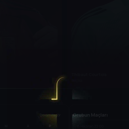
Thibaut Courtois
Belçika
Grubun Maçları
Devamını gör
M
A
P
15 Haziran
22:00