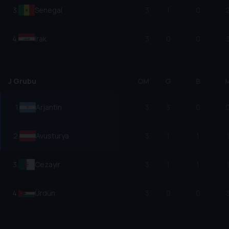
3
.
Senegal
3
1
0
4
.
Irak
3
0
0
J Grubu
OM
G
B
1
.
Arjantin
3
3
0
2
.
Avusturya
3
1
1
3
.
Cezayir
3
1
1
4
.
Ürdün
3
0
0