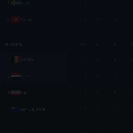
3
.
İsveç
3
1
1
4
.
Tunus
3
0
0
G Grubu
OM
G
B
1
.
Belçika
3
1
2
2
.
Mısır
3
1
2
3
.
İran
3
0
3
4
.
Yeni Zelanda
3
0
1