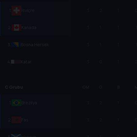
1
.
İsviçre
3
2
1
2
.
Kanada
3
1
1
3
.
Bosna Hersek
3
1
1
4
.
Katar
3
0
1
C Grubu
OM
G
B
1
.
Brezilya
3
2
1
2
.
Fas
3
2
1
3
.
İskoçya
3
1
0