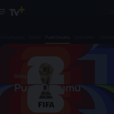
Dünya Kupası
Fikstür
Puan Durumu
İstatistikler
Takımla
Dünya Kupası 2026
Puan Durumu