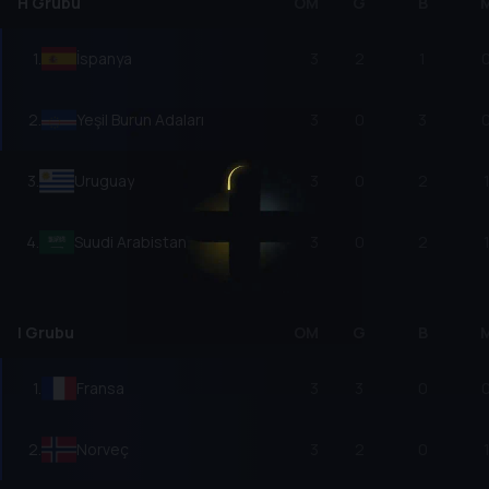
H Grubu
OM
G
B
1
.
İspanya
3
2
1
2
.
Yeşil Burun Adaları
3
0
3
3
.
Uruguay
3
0
2
4
.
Suudi Arabistan
3
0
2
I Grubu
OM
G
B
1
.
Fransa
3
3
0
2
.
Norveç
3
2
0