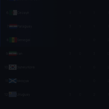
6
.
Cezayir
3
1
1
7
.
Paraguay
3
1
1
8
.
Senegal
3
1
0
9
.
İran
3
0
3
10
.
Güney Kore
3
1
0
11
.
İskoçya
3
1
0
12
.
Uruguay
3
0
2