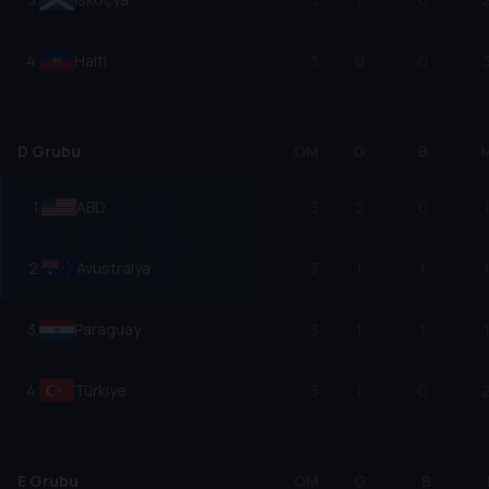
4
.
Haiti
3
0
0
D Grubu
OM
G
B
1
.
ABD
3
2
0
2
.
Avustralya
3
1
1
3
.
Paraguay
3
1
1
4
.
Türkiye
3
1
0
E Grubu
OM
G
B