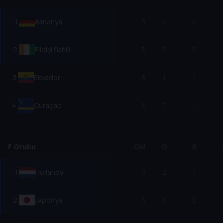
1
.
Almanya
3
2
0
2
.
Fildişi Sahili
3
2
0
3
.
Ekvador
3
1
1
4
.
Curaçao
3
0
1
F Grubu
OM
G
B
1
.
Hollanda
3
2
1
2
.
Japonya
3
1
2