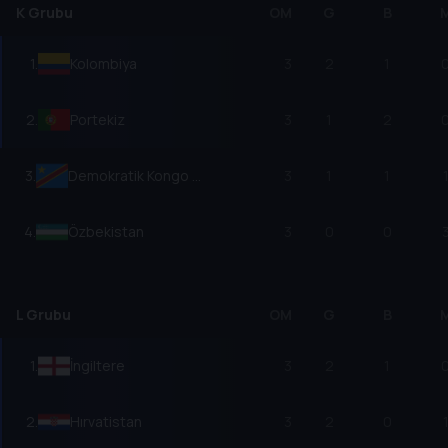
K Grubu
OM
G
B
1
.
Kolombiya
3
2
1
2
.
Portekiz
3
1
2
3
.
Demokratik Kongo Cumhuriyeti
3
1
1
4
.
Özbekistan
3
0
0
L Grubu
OM
G
B
1
.
İngiltere
3
2
1
2
.
Hırvatistan
3
2
0