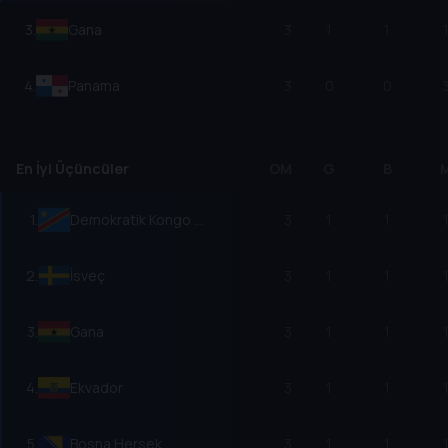
3
.
Gana
3
1
1
4
.
Panama
3
0
0
En İyi Üçüncüler
OM
G
B
1
.
Demokratik Kongo Cumhuriyeti
3
1
1
2
.
İsveç
3
1
1
3
.
Gana
3
1
1
4
.
Ekvador
3
1
1
5
.
Bosna Hersek
3
1
1