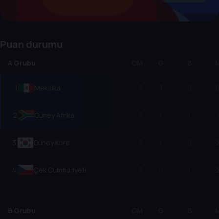
Puan durumu
A Grubu
OM
G
B
1
.
Meksika
3
3
0
2
.
Güney Afrika
3
1
1
3
.
Güney Kore
3
1
0
4
.
Çek Cumhuriyeti
3
0
1
B Grubu
OM
G
B