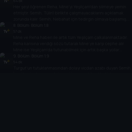
tarafından sokak ortasında dayak yer.
64 dk
Her şeyi öğrenen Reha, Mine'yi Yeşilçam'dan silmeye yemin
etmiştir. Semih, Tülin'i birlikte çalışmayacaklarını açıklamak
zorunda kalır. Semih, Nebahat için tedirgin olmaya başlamış,
Mine ise Reha ile arasını düzeltmenin yollarını aramaktadır.
8
. Bölüm:
Bölüm 1.8
Aysel'in ölümü ile yıkılan Hakan, bütün dengeleri tamamen
57 dk
Mine ve Reha haberi ile artık tüm Yeşilçam çalkalanmaktadır.
değiştirecek bir sırrı açığa çıkarır.
Reha karısına verdiği sözü tutarak Mine’ye karşı cephe alır.
Mine ise Yeşilçam’da tutunabilmek için artık başka yollar
denemek zorunda olduğunun farkındadır.
9
. Bölüm:
Bölüm 1.9
54 dk
Turgut’un tutuklanmasından dolayı vicdan azabı duyan Semih,
İzzet’e olan borcunu ödemeyi başarsa bile şirketini
batmaktan kurtaramaz. Tülin ve İzzet arasındaki yakınlaşma
devam ederken, Mine kendisi ile ilgili gazetelerde çıkan
10
. Bölüm:
Bölüm 1.10
haberlerin hesabını Reha’dan sormaya kararlıdır.
85 dk
İzzet ile Tülin yakınlaşmaya devam ederken, Semih Tülin için
endişelenmeye başlamıştır. Faik’in ölümünün perde arkasını
araştırmaya ve İzzet’ten intikam almaya karar verir. Turgut
ihbarcısının kim olduğunu öğrenirken, Rıfkı ise İzzet’in
birşeyler sakladığından şüphelenmeye başlar. Semih, İzzet’in
Cihazlar
oyununu bozmak için dengeleri tamamen değiştirecek