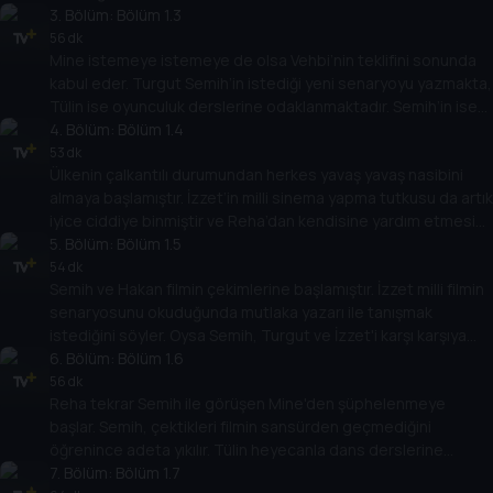
çevirmenin bir yolunu ararken bir yandan da işin arka yüzünü
3
. Bölüm:
Bölüm 1.3
öğrenmeye çalışır.
56 dk
Mine istemeye istemeye de olsa Vehbi’nin teklifini sonunda
kabul eder. Turgut Semih’in istediği yeni senaryoyu yazmakta,
Tülin ise oyunculuk derslerine odaklanmaktadır. Semih’in ise
film için para arayışı devam etmektedir. Faik, Tülin’i İzzet’le
4
. Bölüm:
Bölüm 1.4
tanıştırabilmenin yollarını ararken, sürpriz bir yemek daveti
53 dk
Ülkenin çalkantılı durumundan herkes yavaş yavaş nasibini
Semih’i yıllar sonra yeniden alt üst edecektir.
almaya başlamıştır. İzzet’in milli sinema yapma tutkusu da artık
iyice ciddiye binmiştir ve Reha’dan kendisine yardım etmesini
ister. Mine, Reha ile olan gizli ilişkisini kimsenin bilmediğini
5
. Bölüm:
Bölüm 1.5
sanarak fena halde yanıldığını anlar. Semih, sürpriz bir teklifle
54 dk
Semih ve Hakan filmin çekimlerine başlamıştır. İzzet milli filmin
gelen İzzet’e dengeleri tamamen değiştirecek beklenmedik
senaryosunu okuduğunda mutlaka yazarı ile tanışmak
bir cevap verecektir.
istediğini söyler. Oysa Semih, Turgut ve İzzet'i karşı karşıya
getiremeyeceğini adı gibi bilmektedir. Reha ve Mine arasında
6
. Bölüm:
Bölüm 1.6
kara bulutlar dolaşırken, Faik ise çekeceği filmin başrol
56 dk
Reha tekrar Semih ile görüşen Mine'den şüphelenmeye
oyuncusu için Hakan'dan yardım ister.
başlar. Semih, çektikleri filmin sansürden geçmediğini
öğrenince adeta yıkılır. Tülin heyecanla dans derslerine
devam ederken, Hakan ise kimliği belirsiz saldırganlar
7
. Bölüm:
Bölüm 1.7