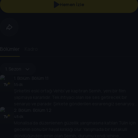
Hemen İzle
Bölümler
Kadro
1. Sezon
1
. Bölüm:
Bölüm 1.1
55 dk
Şirketini eski ortağı Vehbi’ye kaptıran Semih, yeni bir film
yapmaya kararlıdır. Tek ihtiyacı olan ise ses getirecek bir
senaryo ve paradır. Şirkete gönderilen esrarengiz senaryoyu
okuduğunda ise artık çekeceği filmden emindir. Üstelik
2
. Bölüm:
Bölüm 1.2
Hakan’ın ısrarları ile tanıştığı genç oyuncu namzeti Tülin Saygı
48 dk
Monalisa’da düzenlenen güzellik yarışmasına katılan Tülin için
ve eski karısı Mine Cansu, hikaye için biçilmiş kaftandır.
gecenin sonu bir hayal kırıklığı olur. Yarışmada bir katakulli
döndüğünden emin olan Semih, durumu kendi lehine