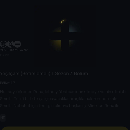
2021
|
Dram
|
64 dk
64 dk
Yeşilçam (Betimlemeli)
1. Sezon
7. Bölüm
Bölüm 1.7
Her şeyi öğrenen Reha, Mine'yi Yeşilçam'dan silmeye yemin etmiştir.
Semih, Tülin'i birlikte çalışmayacaklarını açıklamak zorunda kalır.
Semih, Nebahat için tedirgin olmaya başlamış, Mine ise Reha ile
arasını düzeltmenin yollarını aramaktadır. Aysel'in ölümü ile yıkılan
HD
Hakan, bütün dengeleri tamamen değiştirecek bir sırrı açığa çıkarır.