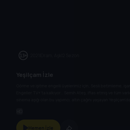
2021
|
Dram, Aşk
|
2 Sezon
Yeşilçam İzle
Görme ve işitme engelli üyelerimiz için; Sesli betimleme, işaret
Engeller TV+’ta kalkıyor… Semih Ateş, iflas etmiş ve tüm varlığ
sinema aşığı olan bu yapımcı, altın çağını yaşayan Yeşilçam’d
çalışır. Bu süreçte Semih Ateş’e dönemin gözde yıldızlarında
HD
elinden geleni yapan Tülin Saygı eşlik edecektir.
Hemen İzle