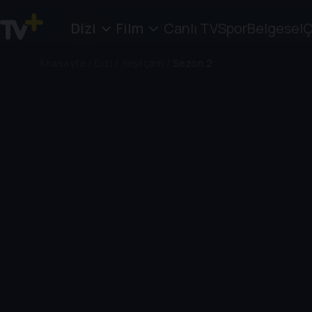
Dizi
Film
Canlı TV
Spor
Belgesel
Ç
Anasayfa
/
Dizi
/
Yeşilçam
/
Sezon 2