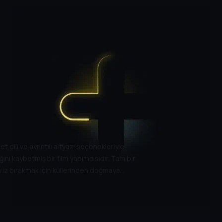
 dili ve ayrıntılı altyazı seçenekleriyle
ını kaybetmiş bir film yapımcısıdır. Tam bir
a iz bırakmak için küllerinden doğmaya
n Mine Cansu ve ünlü bir sanatçı olmak için