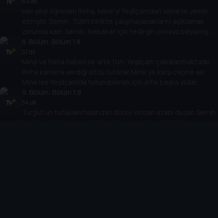
tarafından sokak ortasında dayak yer.
64 dk
Her şeyi öğrenen Reha, Mine'yi Yeşilçam'dan silmeye yemin
etmiştir. Semih, Tülin'i birlikte çalışmayacaklarını açıklamak
zorunda kalır. Semih, Nebahat için tedirgin olmaya başlamış,
Mine ise Reha ile arasını düzeltmenin yollarını aramaktadır.
8
. Bölüm:
Bölüm 1.8
Aysel'in ölümü ile yıkılan Hakan, bütün dengeleri tamamen
57 dk
Mine ve Reha haberi ile artık tüm Yeşilçam çalkalanmaktadır.
değiştirecek bir sırrı açığa çıkarır.
Reha karısına verdiği sözü tutarak Mine’ye karşı cephe alır.
Mine ise Yeşilçam’da tutunabilmek için artık başka yollar
denemek zorunda olduğunun farkındadır.
9
. Bölüm:
Bölüm 1.9
54 dk
Turgut’un tutuklanmasından dolayı vicdan azabı duyan Semih,
İzzet’e olan borcunu ödemeyi başarsa bile şirketini
batmaktan kurtaramaz. Tülin ve İzzet arasındaki yakınlaşma
devam ederken, Mine kendisi ile ilgili gazetelerde çıkan
10
. Bölüm:
Bölüm 1.10
haberlerin hesabını Reha’dan sormaya kararlıdır.
85 dk
İzzet ile Tülin yakınlaşmaya devam ederken, Semih Tülin için
endişelenmeye başlamıştır. Faik’in ölümünün perde arkasını
araştırmaya ve İzzet’ten intikam almaya karar verir. Turgut
ihbarcısının kim olduğunu öğrenirken, Rıfkı ise İzzet’in
birşeyler sakladığından şüphelenmeye başlar. Semih, İzzet’in
Cihazlar
oyununu bozmak için dengeleri tamamen değiştirecek