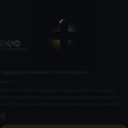
2021
|
Dram
|
56 dk
56 dk
Yeşilçam (Betimlemeli)
1. Sezon
6. Bölüm
Bölüm 1.6
Reha tekrar Semih ile görüşen Mine'den şüphelenmeye başlar.
Semih, çektikleri filmin sansürden geçmediğini öğrenince adeta
yıkılır. Tülin heyecanla dans derslerine devam ederken, Hakan ise
kimliği belirsiz saldırganlar tarafından sokak ortasında dayak yer.
HD