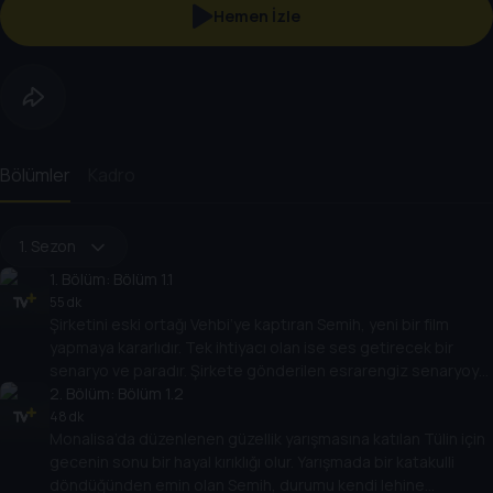
Hemen İzle
Bölümler
Kadro
1. Sezon
1
. Bölüm:
Bölüm 1.1
55 dk
Şirketini eski ortağı Vehbi’ye kaptıran Semih, yeni bir film
yapmaya kararlıdır. Tek ihtiyacı olan ise ses getirecek bir
senaryo ve paradır. Şirkete gönderilen esrarengiz senaryoyu
okuduğunda ise artık çekeceği filmden emindir. Üstelik
2
. Bölüm:
Bölüm 1.2
Hakan’ın ısrarları ile tanıştığı genç oyuncu namzeti Tülin Saygı
48 dk
Monalisa’da düzenlenen güzellik yarışmasına katılan Tülin için
ve eski karısı Mine Cansu, hikaye için biçilmiş kaftandır.
gecenin sonu bir hayal kırıklığı olur. Yarışmada bir katakulli
döndüğünden emin olan Semih, durumu kendi lehine