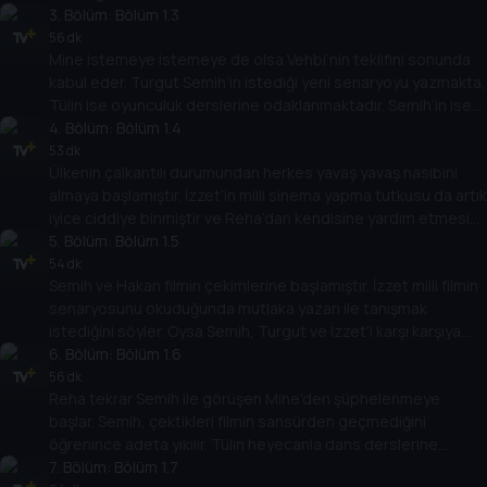
çevirmenin bir yolunu ararken bir yandan da işin arka yüzünü
3
. Bölüm:
Bölüm 1.3
öğrenmeye çalışır.
56 dk
Mine istemeye istemeye de olsa Vehbi’nin teklifini sonunda
kabul eder. Turgut Semih’in istediği yeni senaryoyu yazmakta,
Tülin ise oyunculuk derslerine odaklanmaktadır. Semih’in ise
film için para arayışı devam etmektedir. Faik, Tülin’i İzzet’le
4
. Bölüm:
Bölüm 1.4
tanıştırabilmenin yollarını ararken, sürpriz bir yemek daveti
53 dk
Ülkenin çalkantılı durumundan herkes yavaş yavaş nasibini
Semih’i yıllar sonra yeniden alt üst edecektir.
almaya başlamıştır. İzzet’in milli sinema yapma tutkusu da artık
iyice ciddiye binmiştir ve Reha’dan kendisine yardım etmesini
ister. Mine, Reha ile olan gizli ilişkisini kimsenin bilmediğini
5
. Bölüm:
Bölüm 1.5
sanarak fena halde yanıldığını anlar. Semih, sürpriz bir teklifle
54 dk
Semih ve Hakan filmin çekimlerine başlamıştır. İzzet milli filmin
gelen İzzet’e dengeleri tamamen değiştirecek beklenmedik
senaryosunu okuduğunda mutlaka yazarı ile tanışmak
bir cevap verecektir.
istediğini söyler. Oysa Semih, Turgut ve İzzet'i karşı karşıya
getiremeyeceğini adı gibi bilmektedir. Reha ve Mine arasında
6
. Bölüm:
Bölüm 1.6
kara bulutlar dolaşırken, Faik ise çekeceği filmin başrol
56 dk
Reha tekrar Semih ile görüşen Mine'den şüphelenmeye
oyuncusu için Hakan'dan yardım ister.
başlar. Semih, çektikleri filmin sansürden geçmediğini
öğrenince adeta yıkılır. Tülin heyecanla dans derslerine
devam ederken, Hakan ise kimliği belirsiz saldırganlar
7
. Bölüm:
Bölüm 1.7