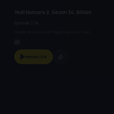
Yedi Numara
2. Sezon
34. Bölüm
Episode 2.34
Haydar en sonunda Armağan’a aşkını ilan eder.
HD
Hemen İzle