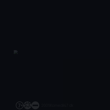
2001
|
Komedi
|
47 dk