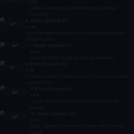
41 dk
Zeliha, kızlara genç kızların dilek büyüsünden
bahseder...
6
. Bölüm:
Episode 2.6
44 dk
Kızlar kendilerine metalci süsü vererek görücülerin
karşısına çıkar.
7
. Bölüm:
Episode 2.7
45 dk
Rüya’nın şiiri bir çocuk dergisinde yayınlanır...
8
. Bölüm:
Episode 2.8
42 dk
7 numara sakinleri mantıcının işlerini açmak için reklam
yapmak ister.
9
. Bölüm:
Episode 2.9
40 dk
Cansu, Yusuf’u bezdirmek için lüks taleplerde
bulunur.
10
. Bölüm:
Episode 2.10
50 dk
Sabit, sahilde intihar etmek üzere olan Seher ile
tanışır.