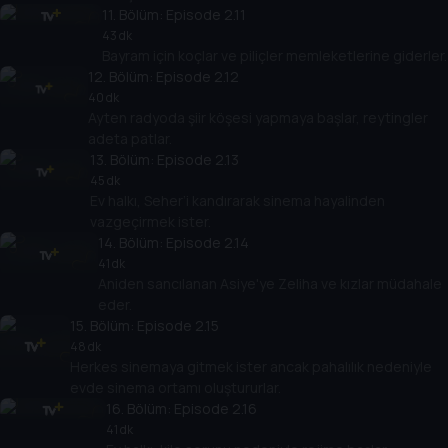
11
. Bölüm:
Episode 2.11
43 dk
Bayram için koçlar ve piliçler memleketlerine giderler.
12
. Bölüm:
Episode 2.12
40 dk
Ayten radyoda şiir köşesi yapmaya başlar, reytingler
adeta patlar.
13
. Bölüm:
Episode 2.13
45 dk
Ev halkı, Seher’i kandırarak sinema hayalinden
vazgeçirmek ister.
14
. Bölüm:
Episode 2.14
41 dk
Aniden sancılanan Asiye'ye Zeliha ve kızlar müdahale
eder.
15
. Bölüm:
Episode 2.15
48 dk
Herkes sinemaya gitmek ister ancak pahalılık nedeniyle
evde sinema ortamı oluştururlar.
16
. Bölüm:
Episode 2.16
41 dk