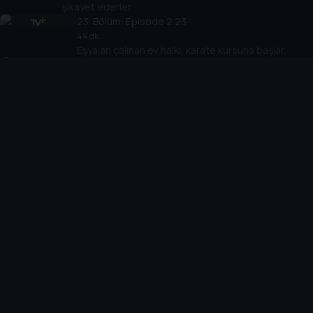
şikayet ederler.
23
. Bölüm:
Episode 2.23
44 dk
Eşyaları çalınan ev halkı, karate kursuna başlar.
24
. Bölüm:
Episode 2.24
49 dk
Yusuf, Cansu ile sözlenmek için birçok plan yapar.
25
. Bölüm:
Episode 2.25
45 dk
Vahit dişi ağrıdığı halde doktora gitmek istemez...
26
. Bölüm:
Episode 2.26
42 dk
Eve gelen yüksek faturalardan dolayı herkes tutumlu
olmaya başlar.
27
. Bölüm:
Episode 2.27
46 dk
Bir kaza geçiren Vahit, hafızasını kaybeder.
28
. Bölüm:
Episode 2.28
46 dk
Evin kapısına gelen bir dilenci, evdeki bi yatırdan
bahseder.
29
. Bölüm:
Episode 2.29