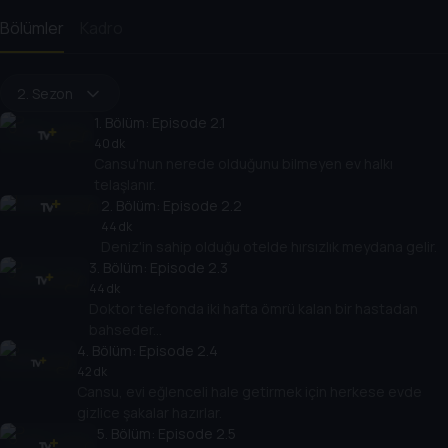
Bölümler
Kadro
2. Sezon
1
. Bölüm:
Episode 2.1
40 dk
Cansu'nun nerede olduğunu bilmeyen ev halkı
telaşlanır.
2
. Bölüm:
Episode 2.2
44 dk
Deniz'in sahip olduğu otelde hırsızlık meydana gelir.
3
. Bölüm:
Episode 2.3
44 dk
Doktor telefonda iki hafta ömrü kalan bir hastadan
bahseder...
4
. Bölüm:
Episode 2.4
42 dk
Cansu, evi eğlenceli hale getirmek için herkese evde
gizlice şakalar hazırlar.
5
. Bölüm:
Episode 2.5