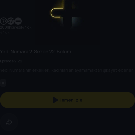
2001
|
Komedi
|
44 dk
44 dk
Yedi Numara
2. Sezon
22. Bölüm
Episode 2.22
Yedi Numara'nın erkekleri, kadınları anlayamamaktan şikayet ederler.
HD
Hemen İzle