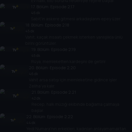
Ev halkı, kilo sorunu nedeniyle rejime başlar.
17
. Bölüm:
Episode 2.17
46 dk
Sabit'in askere gitmesi arkadaşlarını epey üzer.
18
. Bölüm:
Episode 2.18
45 dk
Vahit, kaçak insaatı çekmek isterken yanlışlıkla ünlü
birini görüntüler.
19
. Bölüm:
Episode 2.19
45 dk
Rüya, memleketten kardeşini de getirir.
20
. Bölüm:
Episode 2.20
46 dk
Vahit arsa satışı için memleketine gidince işler
Zeliha’ya kalır.
21
. Bölüm:
Episode 2.21
42 dk
Recep, halk müziği ekibinde bağlama çalmaya
başlar.
22
. Bölüm:
Episode 2.22
44 dk
Yedi Numara'nın erkekleri, kadınları anlayamamaktan