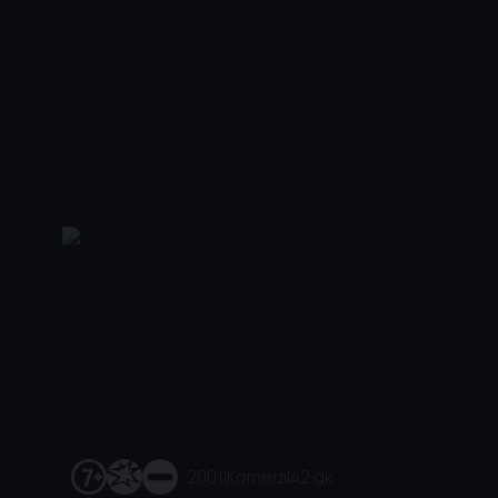
2001
|
Komedi
|
42 dk