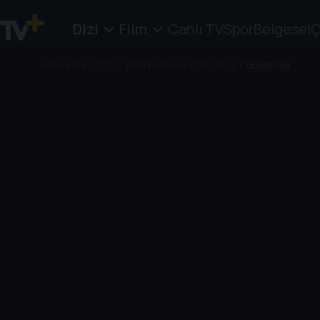
Dizi
Film
Canlı TV
Spor
Belgesel
Ç
Anasayfa
/
Dizi
/
Yedi Numara
/
Sezon 2
/
Bölüm 16