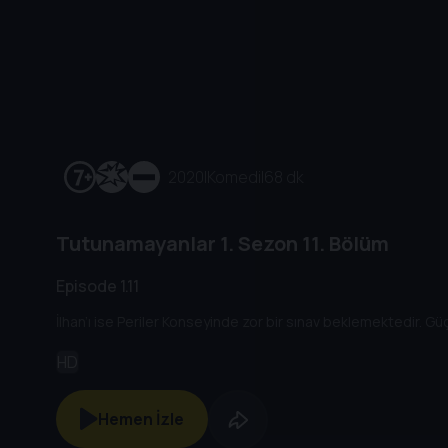
2020
|
Komedi
|
68 dk
Tutunamayanlar
1. Sezon
11. Bölüm
Episode 1.11
İlhan’ı ise Periler Konseyinde zor bir sınav beklemektedir. Güç
HD
Hemen İzle