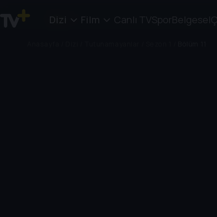
Dizi
Film
Canlı TV
Spor
Belgesel
Ç
Anasayfa
/
Dizi
/
Tutunamayanlar
/
Sezon 1
/
Bölüm 11