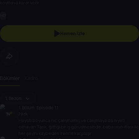
koymaya karar verir.
HD
Hemen İzle
Bölümler
Kadro
1. Sezon
1
. Bölüm:
Episode 1.1
79 dk
Hayatı boyunca hiç çalışmamış ve çalışmaya da niyeti
olmayan Tarık, gittiği bir iş görüşmesinde, babasının iflası ile
her şeyini kaybeden İrem'le karşılaşır.