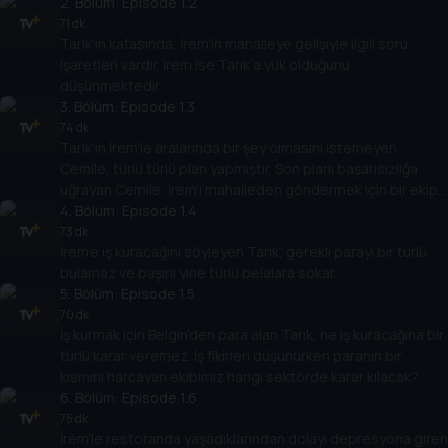
2
. Bölüm:
Episode 1.2
71 dk
Tarık'ın kafasında, İrem’in mahalleye gelişiyle ilgili soru
işaretleri vardır. İrem ise Tarık’a yük olduğunu
düşünmektedir.
3
. Bölüm:
Episode 1.3
74 dk
Tarık’ın İrem’le aralarında bir şey olmasını istemeyen
Cemile, türlü türlü plan yapmıştır. Son planı başarısızlığa
uğrayan Cemile, İrem’i mahalleden göndermek için bir ekip
toplar.
4
. Bölüm:
Episode 1.4
73 dk
İrem’e iş kuracağını söyleyen Tarık, gerekli parayı bir türlü
bulamaz ve başını yine türlü belalara sokar.
5
. Bölüm:
Episode 1.5
70 dk
İş kurmak için Belgin’den para alan Tarık, ne iş kuracağına bir
türlü karar veremez. İş fikirleri düşünürken paranın bir
kısmını harcayan ekibimiz hangi sektörde karar kılacak?
6
. Bölüm:
Episode 1.6
75 dk
İrem’le restoranda yaşadıklarından dolayı depresyona giren