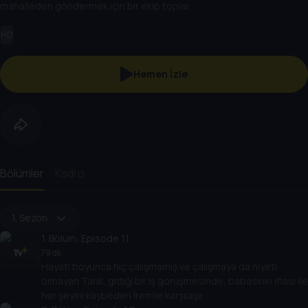
mahalleden göndermek için bir ekip toplar.
HD
Hemen İzle
Bölümler
Kadro
1. Sezon
1
. Bölüm:
Episode 1.1
79 dk
Hayatı boyunca hiç çalışmamış ve çalışmaya da niyeti
olmayan Tarık, gittiği bir iş görüşmesinde, babasının iflası ile
her şeyini kaybeden İrem'le karşılaşır.