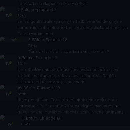
Tarık, odasına kapanıp inzivaya çekilir.
7
. Bölüm:
Episode 1.7
82 dk
İrem’in gönlünü almaya çalışan Tarık, yeniden dergi işine
sarılır. Tüm mahalleli seferber olup dergiyi çıkarabilmek için
Tarık’a yardım eder.
8
. Bölüm:
Episode 1.8
76 dk
Tarık ve İrem’i bekleyen kötü sürpriz nedir?
9
. Bölüm:
Episode 1.9
66 dk
İrem, Tarık’ın onu götürdüğü mekanda donmaktan zor
kurtulur. Hastanede tedavi altına alınan İrem, Tarık’la
arasına mesafe koymaya karar verir.
10
. Bölüm:
Episode 1.10
78 dk
İlham perisi İlhan, Tarık’la İrem’i birbirlerine aşık etmek
zorundadır. Periler konseyinden aldığı bu görevi yerine
getiremezse, perilikten emekli olacak, normal bir insana
dönüşecektir.
11
. Bölüm:
Episode 1.11
68 dk
İlhan’ı ise Periler Konseyinde zor bir sınav beklemektedir.