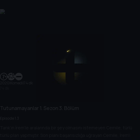
2020
|
Komedi
|
74 dk
74 dk
Tutunamayanlar
1. Sezon
3. Bölüm
Episode 1.3
Tarık’ın İrem’le aralarında bir şey olmasını istemeyen Cemile, türlü
türlü plan yapmıştır. Son planı başarısızlığa uğrayan Cemile, İrem’i