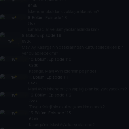
64 dk
İskender okuldan uzaklaştırılılacak mı?
8
. Bölüm:
Episode 1.8
71 dk
Lahanacılar ve Bamyacılar aslında kim?
9
. Bölüm:
Episode 1.9
65 dk
Mavi Ay, Kasırga’nın baskılarından kurtulabilecekleri bir
yer bulabilecek mi?
10
. Bölüm:
Episode 1.10
62 dk
Kasırga, Mavi Ay’ın izlerinin peşinde!
11
. Bölüm:
Episode 1.11
64 dk
Mavi Ay’ın İskender için yaptığı plan işe yarayacak mı?
12
. Bölüm:
Episode 1.12
72 dk
Taygu Koleji'nin okul başkanı kim olacak?
13
. Bölüm:
Episode 1.13
64 dk
Kasırga’nın Mavi Ay’a karşı planı ne?