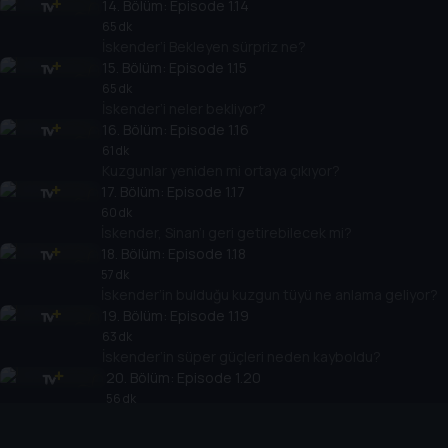
14
. Bölüm:
Episode 1.14
65 dk
İskender’i Bekleyen sürpriz ne?
15
. Bölüm:
Episode 1.15
65 dk
İskender’i neler bekliyor?
16
. Bölüm:
Episode 1.16
61 dk
Kuzgunlar yeniden mi ortaya çıkıyor?
17
. Bölüm:
Episode 1.17
60 dk
İskender, Sinan’ı geri getirebilecek mi?
18
. Bölüm:
Episode 1.18
57 dk
İskender’in bulduğu kuzgun tüyü ne anlama geliyor?
19
. Bölüm:
Episode 1.19
63 dk
İskender’in süper güçleri neden kayboldu?
20
. Bölüm:
Episode 1.20
56 dk
İskender kaçırılıyor…
21
. Bölüm:
Episode 1.21