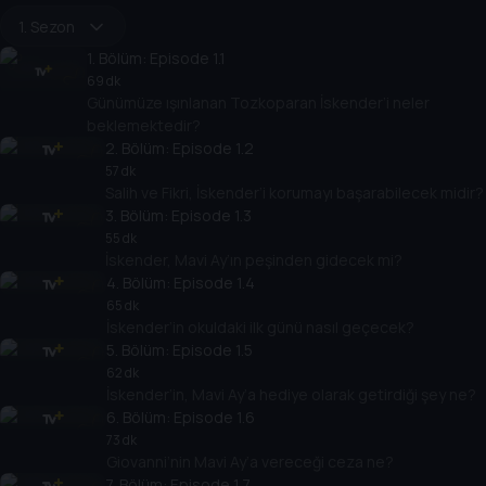
1. Sezon
1
. Bölüm:
Episode 1.1
69 dk
Günümüze ışınlanan Tozkoparan İskender’i neler
beklemektedir?
2
. Bölüm:
Episode 1.2
57 dk
Salih ve Fikri, İskender’i korumayı başarabilecek midir?
3
. Bölüm:
Episode 1.3
55 dk
İskender, Mavi Ay’ın peşinden gidecek mi?
4
. Bölüm:
Episode 1.4
65 dk
İskender’in okuldaki ilk günü nasıl geçecek?
5
. Bölüm:
Episode 1.5
62 dk
İskender’in, Mavi Ay’a hediye olarak getirdiği şey ne?
6
. Bölüm:
Episode 1.6
73 dk
Giovanni’nin Mavi Ay’a vereceği ceza ne?
7
. Bölüm:
Episode 1.7