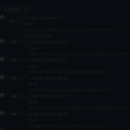
1. Sezon
1
. Bölüm:
Episode 1.1
69 dk
Günümüze ışınlanan Tozkoparan İskender’i neler
beklemektedir?
2
. Bölüm:
Episode 1.2
57 dk
Salih ve Fikri, İskender’i korumayı başarabilecek midir?
3
. Bölüm:
Episode 1.3
55 dk
İskender, Mavi Ay’ın peşinden gidecek mi?
4
. Bölüm:
Episode 1.4
65 dk
İskender’in okuldaki ilk günü nasıl geçecek?
5
. Bölüm:
Episode 1.5
62 dk
İskender’in, Mavi Ay’a hediye olarak getirdiği şey ne?
6
. Bölüm:
Episode 1.6
73 dk
Giovanni’nin Mavi Ay’a vereceği ceza ne?