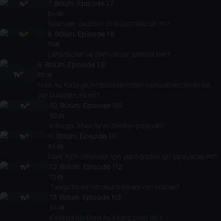
7
. Bölüm:
Episode 1.7
64 dk
İskender okuldan uzaklaştırılılacak mı?
8
. Bölüm:
Episode 1.8
71 dk
Lahanacılar ve Bamyacılar aslında kim?
9
. Bölüm:
Episode 1.9
65 dk
Mavi Ay, Kasırga’nın baskılarından kurtulabilecekleri bir
yer bulabilecek mi?
10
. Bölüm:
Episode 1.10
62 dk
Kasırga, Mavi Ay’ın izlerinin peşinde!
11
. Bölüm:
Episode 1.11
64 dk
Mavi Ay’ın İskender için yaptığı plan işe yarayacak mı?
12
. Bölüm:
Episode 1.12
72 dk
Taygu Koleji'nin okul başkanı kim olacak?
13
. Bölüm:
Episode 1.13
64 dk
Kasırga’nın Mavi Ay’a karşı planı ne?