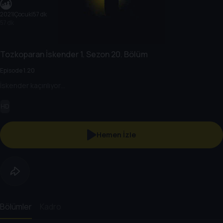
2021
|
Çocuk
|
57 dk
57 dk
Tozkoparan İskender
1. Sezon
20. Bölüm
Episode 1.20
İskender kaçırılıyor…
HD
Hemen İzle
Bölümler
Kadro