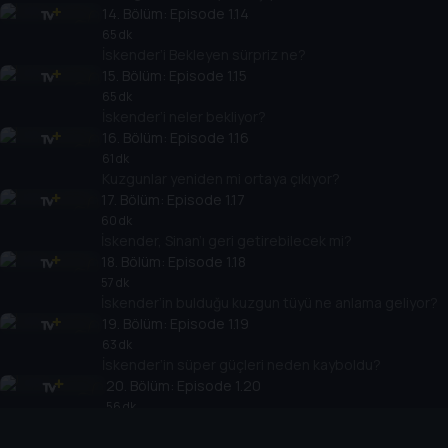
14
. Bölüm:
Episode 1.14
65 dk
İskender’i Bekleyen sürpriz ne?
15
. Bölüm:
Episode 1.15
65 dk
İskender’i neler bekliyor?
16
. Bölüm:
Episode 1.16
61 dk
Kuzgunlar yeniden mi ortaya çıkıyor?
17
. Bölüm:
Episode 1.17
60 dk
İskender, Sinan’ı geri getirebilecek mi?
18
. Bölüm:
Episode 1.18
57 dk
İskender’in bulduğu kuzgun tüyü ne anlama geliyor?
19
. Bölüm:
Episode 1.19
63 dk
İskender’in süper güçleri neden kayboldu?
20
. Bölüm:
Episode 1.20
56 dk
İskender kaçırılıyor…
21
. Bölüm:
Episode 1.21