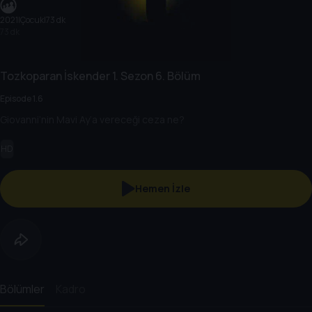
2021
|
Çocuk
|
73 dk
73 dk
Tozkoparan İskender
1. Sezon
6. Bölüm
Episode 1.6
Giovanni’nin Mavi Ay’a vereceği ceza ne?
HD
Hemen İzle
Bölümler
Kadro