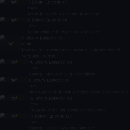
7
. Bölüm:
Episode 1.7
64 dk
İskender okuldan uzaklaştırılılacak mı?
8
. Bölüm:
Episode 1.8
71 dk
Lahanacılar ve Bamyacılar aslında kim?
9
. Bölüm:
Episode 1.9
65 dk
Mavi Ay, Kasırga’nın baskılarından kurtulabilecekleri bir
yer bulabilecek mi?
10
. Bölüm:
Episode 1.10
62 dk
Kasırga, Mavi Ay’ın izlerinin peşinde!
11
. Bölüm:
Episode 1.11
64 dk
Mavi Ay’ın İskender için yaptığı plan işe yarayacak mı?
12
. Bölüm:
Episode 1.12
72 dk
Taygu Koleji'nin okul başkanı kim olacak?
13
. Bölüm:
Episode 1.13
64 dk
Kasırga’nın Mavi Ay’a karşı planı ne?