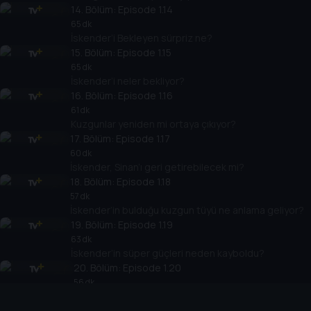
14
. Bölüm:
Episode 1.14
65 dk
İskender’i Bekleyen sürpriz ne?
15
. Bölüm:
Episode 1.15
65 dk
İskender’i neler bekliyor?
16
. Bölüm:
Episode 1.16
61 dk
Kuzgunlar yeniden mi ortaya çıkıyor?
17
. Bölüm:
Episode 1.17
60 dk
İskender, Sinan’ı geri getirebilecek mi?
18
. Bölüm:
Episode 1.18
57 dk
İskender’in bulduğu kuzgun tüyü ne anlama geliyor?
19
. Bölüm:
Episode 1.19
63 dk
İskender’in süper güçleri neden kayboldu?
20
. Bölüm:
Episode 1.20
56 dk
İskender kaçırılıyor…
21
. Bölüm:
Episode 1.21