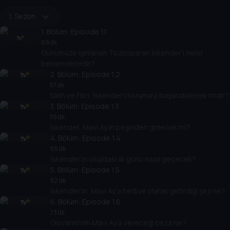
1. Sezon
1
. Bölüm:
Episode 1.1
69 dk
Günümüze ışınlanan Tozkoparan İskender’i neler
beklemektedir?
2
. Bölüm:
Episode 1.2
57 dk
Salih ve Fikri, İskender’i korumayı başarabilecek midir?
3
. Bölüm:
Episode 1.3
55 dk
İskender, Mavi Ay’ın peşinden gidecek mi?
4
. Bölüm:
Episode 1.4
65 dk
İskender’in okuldaki ilk günü nasıl geçecek?
5
. Bölüm:
Episode 1.5
62 dk
İskender’in, Mavi Ay’a hediye olarak getirdiği şey ne?
6
. Bölüm:
Episode 1.6
73 dk
Giovanni’nin Mavi Ay’a vereceği ceza ne?