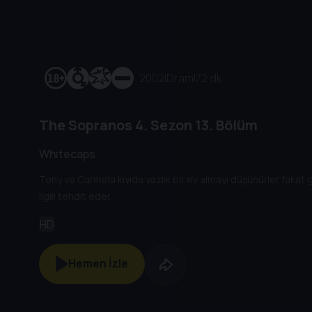
2002
|
Dram
|
72 dk
The Sopranos
4. Sezon
13. Bölüm
Whitecaps
Tony ve Carmela kıyıda yazlık bir ev almayı düşünürler fakat 
ilgili tehdit eder.
HD
Hemen İzle