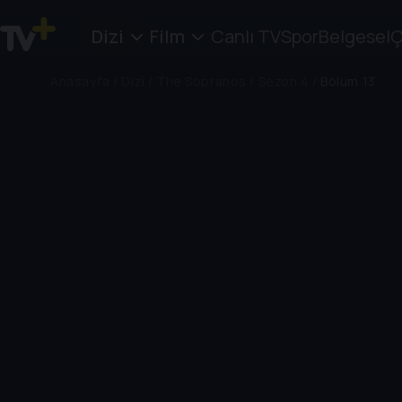
Dizi
Film
Canlı TV
Spor
Belgesel
Ç
Anasayfa
/
Dizi
/
The Sopranos
/
Sezon 4
/
Bölüm 13