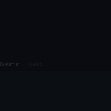
Bölümler
Kadro
1. Sezon
2. Sezon
3. Sezon
4. Sezon
1
. Bölüm:
For All Debts P
55 dk
Tony, Carmela’nın para konusundak