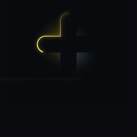
geçmişten gelen bir ses onları anlaşma ile