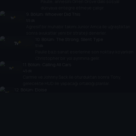
Paulie, annesini Grren Grove’daki sosyal
dünyaya entegre etmeye çalışır.
9
. Bölüm:
Whoever Did This
55 dk
Agresif bir muhabir takımı Junior Amca ile uğraştıktan
sonra avukatlar yeni bir strateji denerler.
10
. Bölüm:
The Strong, Silent Type
51 dk
Paulie bazı sanat eserlerine son noktayı koyarken
Christopher bir yol ayrımına gelir.
11
. Bölüm:
Calling All Cars
45 dk
Carmie ve Johnny Sack ile oturduktan sonra Tony,
gelecekte HUD ile yapacağı ortaklığı planlar.
12
. Bölüm:
Eloise
53 dk
Tony, Johnny Sack ve hem büyük hem küçük Carmine’le
pazarlığa devam eder.
13
. Bölüm:
Whitecaps
72 dk
Tony ve Carmela kıyıda yazlık bir ev almayı düşünürler
fakat geçmişten gelen bir ses onları anlaşma ile ilgili