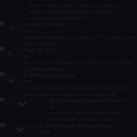
Silvio ve Ralph, Columbus Günü yürüyüşünde, bir
Amerika yerlisi grup tarafından düzenlenen
protestolarla ilgilenmelidirler.
4
. Bölüm:
The Weight
55 dk
Eşi hakkında aşağılayıcı bir açıklama, Johnny Sack’i bir kan
davasına götürür.
5
. Bölüm:
Pie-O-My
52 dk
Tony, at yarışında yeteneklerini sergiler ve sakin, istikrarlı
bir yaşama yakınlık duyar.
6
. Bölüm:
Everybody Hurts
52 dk
Christopher yeni sorumluluklar edinir. Bu sırada Artie,
yeni ve çekici kız arkadaşına borç vermektedir.
7
. Bölüm:
Watching Too Much Television
51 dk
Tony ve çete, hapisten kurtulmasının
şerefine Paulie’ye bir parti düzenler.
8
. Bölüm:
Mergers and Acquisitions
53 dk