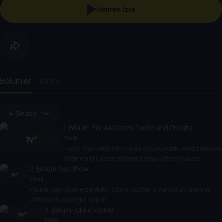
Hemen İzle
Bölümler
Kadro
4. Sezon
1
. Bölüm:
For All Debts Public and Private
55 dk
Tony, Carmela’nın para konusundaki endişelerine
rağmen bir arazi anlaşmasına yatırım yapar.
2
. Bölüm:
No Show
55 dk
Paulie hapishanedeyken, Christopher oyunculuk işlerine
kötü bir başlangıç yapar.
3
. Bölüm:
Christopher
51 dk