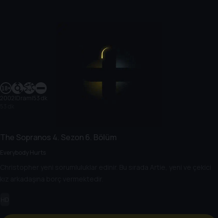
2002
|
Dram
|
53 dk
53 dk
The Sopranos
4. Sezon
6. Bölüm
Everybody Hurts
Christopher yeni sorumluluklar edinir. Bu sırada Artie, yeni ve çekici
kız arkadaşına borç vermektedir.
HD