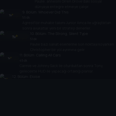
Paulie, annesini Grren Grove’daki sosyal
dünyaya entegre etmeye çalışır.
9
. Bölüm:
Whoever Did This
55 dk
Agresif bir muhabir takımı Junior Amca ile uğraştıktan
sonra avukatlar yeni bir strateji denerler.
10
. Bölüm:
The Strong, Silent Type
51 dk
Paulie bazı sanat eserlerine son noktayı koyarken
Christopher bir yol ayrımına gelir.
11
. Bölüm:
Calling All Cars
45 dk
Carmie ve Johnny Sack ile oturduktan sonra Tony,
gelecekte HUD ile yapacağı ortaklığı planlar.
12
. Bölüm:
Eloise
53 dk
Tony, Johnny Sack ve hem büyük hem küçük Carmine’le
pazarlığa devam eder.
13
. Bölüm:
Whitecaps
72 dk
Tony ve Carmela kıyıda yazlık bir ev almayı düşünürler
fakat geçmişten gelen bir ses onları anlaşma ile ilgili