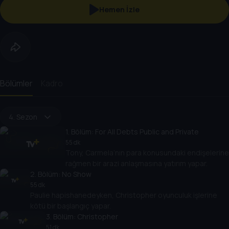
Hemen İzle
Bölümler
Kadro
4. Sezon
1
. Bölüm:
For All Debts Public and Private
55 dk
Tony, Carmela’nın para konusundaki endişelerine
rağmen bir arazi anlaşmasına yatırım yapar.
2
. Bölüm:
No Show
55 dk
Paulie hapishanedeyken, Christopher oyunculuk işlerine
kötü bir başlangıç yapar.
3
. Bölüm:
Christopher
51 dk