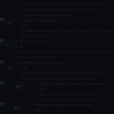
Silvio ve Ralph, Columbus Günü yürüyüşünde, bir
Amerika yerlisi grup tarafından düzenlenen
protestolarla ilgilenmelidirler.
4
. Bölüm:
The Weight
55 dk
Eşi hakkında aşağılayıcı bir açıklama, Johnny Sack’i bir kan
davasına götürür.
5
. Bölüm:
Pie-O-My
52 dk
Tony, at yarışında yeteneklerini sergiler ve sakin, istikrarlı
bir yaşama yakınlık duyar.
6
. Bölüm:
Everybody Hurts
52 dk
Christopher yeni sorumluluklar edinir. Bu sırada Artie,
yeni ve çekici kız arkadaşına borç vermektedir.
7
. Bölüm:
Watching Too Much Television
51 dk
Tony ve çete, hapisten kurtulmasının
şerefine Paulie’ye bir parti düzenler.
8
. Bölüm:
Mergers and Acquisitions
53 dk