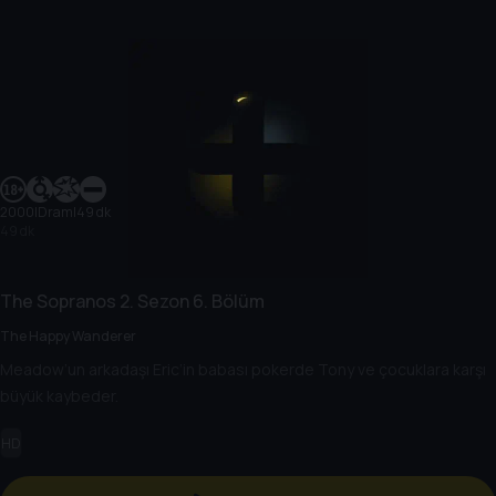
2000
|
Dram
|
49 dk
49 dk
The Sopranos
2. Sezon
6. Bölüm
The Happy Wanderer
Meadow’un arkadaşı Eric’in babası pokerde Tony ve çocuklara karşı
büyük kaybeder.
HD