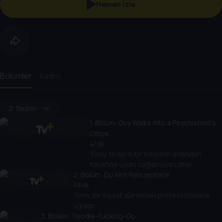
Hemen İzle
Bölümler
Kadro
2. Sezon
1
. Bölüm:
Guy Walks into a Psychiatrist's
Office...
47 dk
Tony, federal bir baskının ardından
hayatına uyum sağlamaya çalışır.
2
. Bölüm:
Do Not Resuscitate
48 dk
Tony, bir inşaat alanındaki protestocularla
uğraşır.
3
. Bölüm:
Toodle-Fucking-Oo