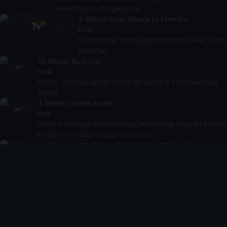
ve Matt harekete geçerler.
9
. Bölüm:
From Where to Eternity
53 dk
Christopher’ın yaşadığı deneyim Paulie’yi çok
korkutur.
10
. Bölüm:
Bust Out
56 dk
Richie, Tony’ye yakınır sonra ise Junior’a Tony hakkında
yakınır.
11
. Bölüm:
House Arrest
55 dk
Junior’ın ev hapsi sıkıntısını geçirme isteği onun bir polisin
dul eşi ile arkadaş olmasına yol açar.
12
. Bölüm:
The Knight in White Satin Armor
57 dk
Nişanlanan aşk kuşları Richie ve Janice
şiddetli ilk kavgalarını ederler.
13
. Bölüm:
Funhouse
56 dk
Tony’nin ateşli rüyaları, Pussy dahil, bazı problemlerine
ışık tutar.