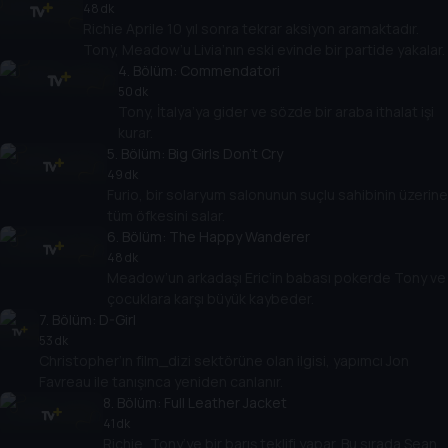
48 dk
Richie Aprile 10 yıl sonra tekrar aksiyon aramaktadır.
Tony, Meadow’u Livia’nın eski evinde bir partide yakalar.
4
. Bölüm:
Commendatori
50 dk
Tony, İtalya’ya gider ve sözde bir araba ithalat işi
kurar.
5
. Bölüm:
Big Girls Don't Cry
49 dk
Furio, bir solaryum salonunun suçlu sahibinin üzerin
tüm öfkesini salar.
6
. Bölüm:
The Happy Wanderer
48 dk
Meadow’un arkadaşı Eric’in babası pokerde Tony ve
çocuklara karşı büyük kaybeder.
7
. Bölüm:
D-Girl
53 dk
Christopher’ın film_dizi sektörüne olan ilgisi, yapımcı Jon
Favreau ile tanışınca yeniden canlanır.
8
. Bölüm:
Full Leather Jacket
41 dk
Richie, Tony’ye bir barış teklifi yapar. Bu sırada Sean