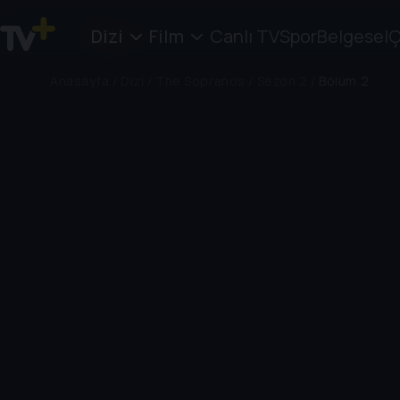
Dizi
Film
Canlı TV
Spor
Belgesel
Ç
Anasayfa
/
Dizi
/
The Sopranos
/
Sezon 2
/
Bölüm 2