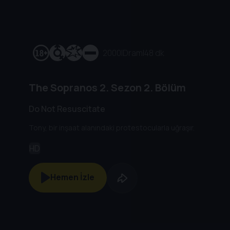
2000
|
Dram
|
48 dk
The Sopranos
2. Sezon
2. Bölüm
Do Not Resuscitate
Tony, bir inşaat alanındaki protestocularla uğraşır.
HD
Hemen İzle