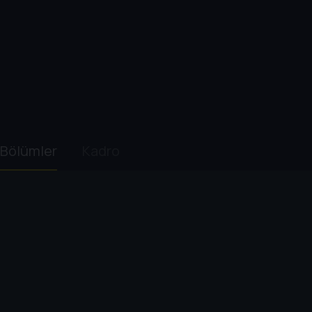
Bölümler
Kadro
1. Sezon
2. Sezon
3. Sezon
4. Sezon
1
. Bölüm:
Guy Wal
47 dk
Tony, federal bir baskı
2
. Bölüm:
Do Not Resuscitate
48 dk