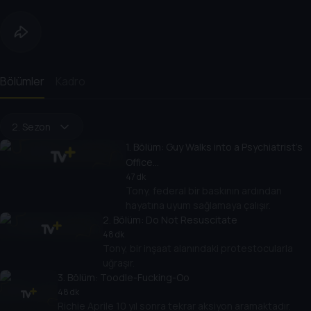
Bölümler
Kadro
2. Sezon
1
. Bölüm:
Guy Walks into a Psychiatrist's
Office...
47 dk
Tony, federal bir baskının ardından
hayatına uyum sağlamaya çalışır.
2
. Bölüm:
Do Not Resuscitate
48 dk
Tony, bir inşaat alanındaki protestocularla
uğraşır.
3
. Bölüm:
Toodle-Fucking-Oo
48 dk
Richie Aprile 10 yıl sonra tekrar aksiyon aramaktadır.