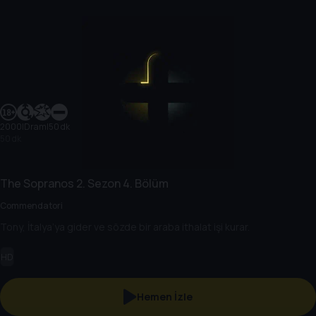
2000
|
Dram
|
50 dk
50 dk
The Sopranos
2. Sezon
4. Bölüm
Commendatori
Tony, İtalya’ya gider ve sözde bir araba ithalat işi kurar.
HD
Hemen İzle