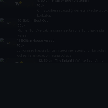
9
. Bölüm:
From Where to Eternity
53 dk
Christopher’ın yaşadığı deneyim Paulie’yi çok
korkutur.
10
. Bölüm:
Bust Out
56 dk
Richie, Tony’ye yakınır sonra ise Junior’a Tony hakkında
yakınır.
11
. Bölüm:
House Arrest
55 dk
Junior’ın ev hapsi sıkıntısını geçirme isteği onun bir polisin
dul eşi ile arkadaş olmasına yol açar.
12
. Bölüm:
The Knight in White Satin Armor
57 dk
Nişanlanan aşk kuşları Richie ve Janice
şiddetli ilk kavgalarını ederler.
13
. Bölüm:
Funhouse
56 dk
Tony’nin ateşli rüyaları, Pussy dahil, bazı problemlerine
ışık tutar.