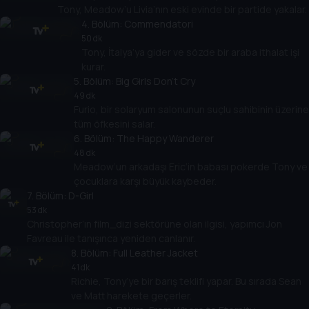
Tony, Meadow’u Livia’nın eski evinde bir partide yakalar.
4
. Bölüm:
Commendatori
50 dk
Tony, İtalya’ya gider ve sözde bir araba ithalat işi
kurar.
5
. Bölüm:
Big Girls Don't Cry
49 dk
Furio, bir solaryum salonunun suçlu sahibinin üzerin
tüm öfkesini salar.
6
. Bölüm:
The Happy Wanderer
48 dk
Meadow’un arkadaşı Eric’in babası pokerde Tony ve
çocuklara karşı büyük kaybeder.
7
. Bölüm:
D-Girl
53 dk
Christopher’ın film_dizi sektörüne olan ilgisi, yapımcı Jon
Favreau ile tanışınca yeniden canlanır.
8
. Bölüm:
Full Leather Jacket
41 dk
Richie, Tony’ye bir barış teklifi yapar. Bu sırada Sean
ve Matt harekete geçerler.