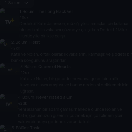
1. Sezon
1
. Bölüm:
The Long Black Veil
43 dk
Dedektif Kate Jameson, müziği yıkıcı amaçlar için kullanan
bir seri katilin vakasını çözmeye çalışırken Dedektif Mike
Huntley ile birlikte çalışır.
2
. Bölüm:
Heist
42 dk
Kate ve Nolan, ortak olarak ilk vakalarını, karmaşık ve şiddetli bir
banka soygununu araştırırlar.
3
. Bölüm:
Queen of Hearts
42 dk
Kate ve Nolan, bir gecede meydana gelen bir trafik
kavgası olayını araştırır ve bunun nedenini belirlemek için
uğraşır.
4
. Bölüm:
Never Kissed a Girl
42 dk
Yeni aklanan bir adam çamaşırhanede ölünce Nolan ve
Kate, günümüzün gizemini çözmek için çözülmemiş bir
vakayı bir araya getirmek zorunda kalır.
5
. Bölüm:
Toxic