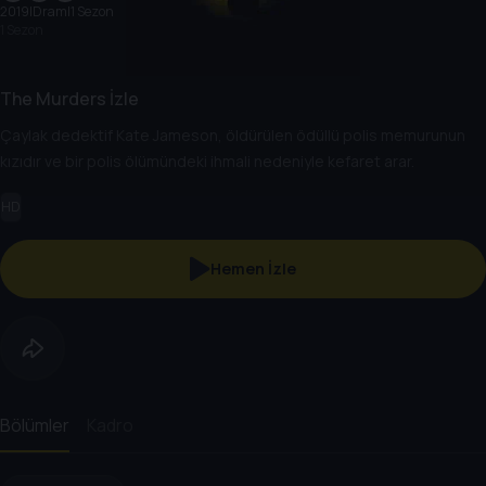
2019
|
Dram
|
1 Sezon
1 Sezon
The Murders İzle
Çaylak dedektif Kate Jameson, öldürülen ödüllü polis memurunun
kızıdır ve bir polis ölümündeki ihmali nedeniyle kefaret arar.
HD
Hemen İzle
Bölümler
Kadro