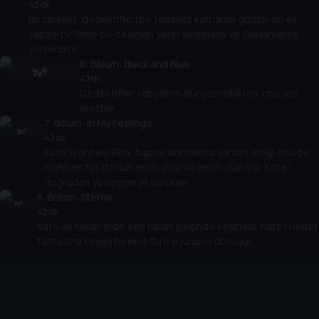
42 dk
Bir cinayet, dedektifleri bir tecavüz kurbanını gösteren ev
yapımı bir filme bu da onları yerel sinemaya ve çalışanlarına
yönlendirir.
6
. Bölüm:
Black and Blue
42 dk
Dedektifler, rapçilerin dünyasındaki bir cinayeti
araştırır.
7
. Bölüm:
In My Feelings
42 dk
Kate'in annesi Rita, hapse atılmasına yardım ettiği eski bir
mahkum tarafından rehin alınır ve rehin alan kişi, Kate'i
doğrudan yüzleşmeye sürükler.
8
. Bölüm:
Stereo
42 dk
Kate ve Nolan'ın bir seri katilin peşinde koşması, Kate'i hedef
tahtasına koyan bir kedi fare oyununa dönüşür.
Cihazlar
Öne Çıkanlar
TV+ Pro