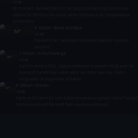
42 dk
Bir cinayet, dedektifleri bir tecavüz kurbanını gösteren ev
yapımı bir filme bu da onları yerel sinemaya ve çalışanlarına
yönlendirir.
6
. Bölüm:
Black and Blue
42 dk
Dedektifler, rapçilerin dünyasındaki bir cinayeti
araştırır.
7
. Bölüm:
In My Feelings
42 dk
Kate'in annesi Rita, hapse atılmasına yardım ettiği eski bir
mahkum tarafından rehin alınır ve rehin alan kişi, Kate'i
doğrudan yüzleşmeye sürükler.
8
. Bölüm:
Stereo
42 dk
Kate ve Nolan'ın bir seri katilin peşinde koşması, Kate'i hedef
tahtasına koyan bir kedi fare oyununa dönüşür.
Cihazlar
Öne Çıkanlar
TV+ Pro