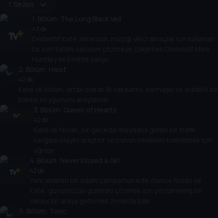
1. Sezon
1
. Bölüm:
The Long Black Veil
43 dk
Dedektif Kate Jameson, müziği yıkıcı amaçlar için kullanan
bir seri katilin vakasını çözmeye çalışırken Dedektif Mike
Huntley ile birlikte çalışır.
2
. Bölüm:
Heist
42 dk
Kate ve Nolan, ortak olarak ilk vakalarını, karmaşık ve şiddetli bir
banka soygununu araştırırlar.
3
. Bölüm:
Queen of Hearts
42 dk
Kate ve Nolan, bir gecede meydana gelen bir trafik
kavgası olayını araştırır ve bunun nedenini belirlemek için
uğraşır.
4
. Bölüm:
Never Kissed a Girl
42 dk
Yeni aklanan bir adam çamaşırhanede ölünce Nolan ve
Kate, günümüzün gizemini çözmek için çözülmemiş bir
vakayı bir araya getirmek zorunda kalır.
5
. Bölüm:
Toxic