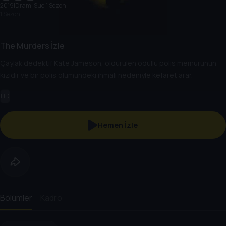
2019
|
Dram, Suç
|
1 Sezon
1 Sezon
The Murders İzle
Çaylak dedektif Kate Jameson, öldürülen ödüllü polis memurunun
kızıdır ve bir polis ölümündeki ihmali nedeniyle kefaret arar.
HD
Hemen İzle
Bölümler
Kadro