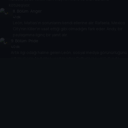
kötüleşiyor.
8
. Bölüm:
Anger
41 dk
León, Matias'ın sorunlarını kendi ellerine alır. Rafaela, Mexico
City'nin Killer'ın vaat ettiği gibi olmadığını fark eder. Andy, bir
paylaşımına ilginç bir yanıt alır.
9
. Bölüm:
Pride
40 dk
Artık ilgi odağı haline gelen León, sosyal medya görünürlüğünü
artırmak için Andy'den yardım ister. Rafaela ise yokluğunda
memleketinde işlerin değiştiğini fark eder.
10
. Bölüm:
Surprise
48 dk
Katil, Rafaela'yı sabote etmeyi amaçlarken, León da
Masters Kupası'nda yapılan bir yanlışı düzeltmeye çalışıyor.
Cihazlar
Öne Çıkanlar
TV+ Pro