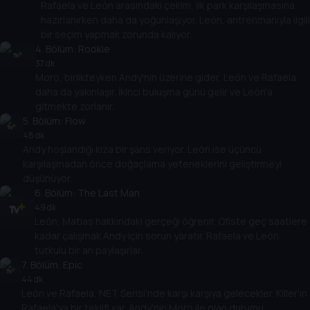
Rafaela ve León arasındaki çekim, ilk park karşılaşmasına
hazırlanırken daha da yoğunlaşıyor. León, antrenmanıyla ilgili
bir seçim yapmak zorunda kalıyor.
4
. Bölüm:
Rookie
37 dk
Moro, birlikteyken Andy'nin üzerine gider, León ve Rafaela
daha da yakınlaşır. İkinci buluşma günü gelir ve León'a
gitmekte zorlanır.
5
. Bölüm:
Flow
48 dk
Andy hoşlandığı kıza bir şans veriyor. León ise üçüncü
karşılaşmadan önce doğaçlama yeteneklerini geliştirmeyi
düşünüyor.
6
. Bölüm:
The Last Man
49 dk
León, Matias hakkındaki gerçeği öğrenir. Ofiste geç saatlere
kadar çalışmak Andy için sorun yaratır. Rafaela ve León
tutkulu bir an paylaşırlar.
7
. Bölüm:
Epic
44 dk
León ve Rafaela, NET Serisi'nde karşı karşıya gelecekler. Killer'ın
Rafaela'ya bir teklifi var. Andy'nin Moro ile olan durumu