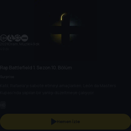
2021
|
Dram, Müzik
|
49 dk
49 dk
Rap Battlefield
1. Sezon
10. Bölüm
Surprise
Katil, Rafaela'yı sabote etmeyi amaçlarken, León da Masters
Kupası'nda yapılan bir yanlışı düzeltmeye çalışıyor.
HD
Hemen İzle