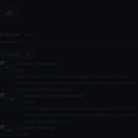
Bölümler
Kadro
1. Sezon
1
. Bölüm:
The Return
50 dk
Buenos Aires'te çocukluk arkadaşları Rafaela ve Andy ile
yeniden bir araya gelen León, serbest stil güreş arenasında
şansını denemeye karar verir.
2
. Bölüm:
A Fly in a Spiderweb
43 dk
Parkta yapılacak rap kapışmaları yaklaşırken, León tuhaf
bir kiracıdan yardım ister. Andy ise yaklaşan iş görüşmesi
konusunda endişelenir.
3
. Bölüm:
Training
44 dk