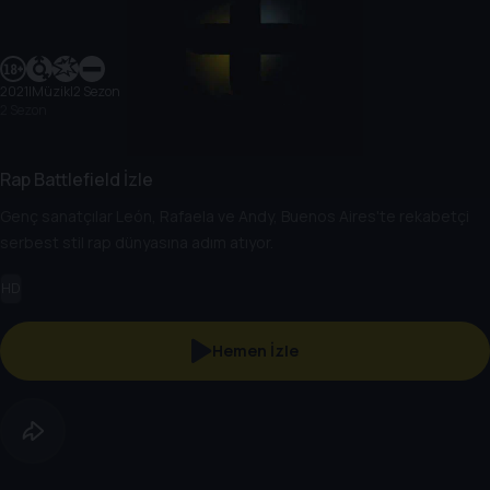
2021
|
Müzik
|
2 Sezon
2 Sezon
Rap Battlefield İzle
Genç sanatçılar León, Rafaela ve Andy, Buenos Aires'te rekabetçi
serbest stil rap dünyasına adım atıyor.
HD
Hemen İzle