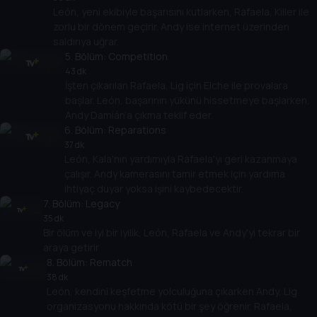
León, yeni ekibiyle başarısını kutlarken, Rafaela, Killer ile
zorlu bir dönem geçirir. Andy ise internet üzerinden
saldırıya uğrar.
5
. Bölüm:
Competition
43 dk
İşten çıkarılan Rafaela, Lig için Elche ile provalara
başlar. León, başarının yükünü hissetmeye başlarken,
Andy Damián’a çıkma teklif eder.
6
. Bölüm:
Reparations
37 dk
León, Kala'nın yardımıyla Rafaela'yı geri kazanmaya
çalışır. Andy kamerasını tamir etmek için yardıma
ihtiyaç duyar yoksa işini kaybedecektir.
7
. Bölüm:
Legacy
35 dk
Bir ölüm ve iyi bir iyilik, León, Rafaela ve Andy'yi tekrar bir
araya getirir
8
. Bölüm:
Rematch
38 dk
León, kendini keşfetme yolculuğuna çıkarken Andy, Lig
organizasyonu hakkında kötü bir şey öğrenir. Rafaela,