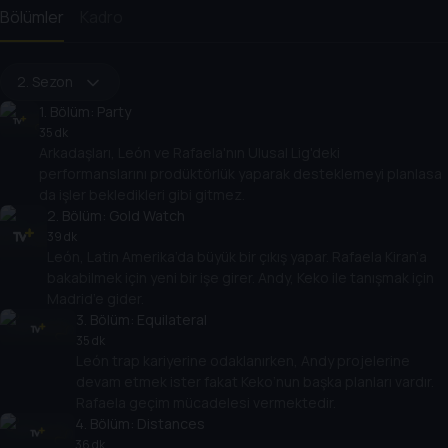
Bölümler
Kadro
2. Sezon
1
. Bölüm:
Party
35 dk
Arkadaşları, León ve Rafaela'nın Ulusal Lig'deki
performanslarını prodüktörlük yaparak desteklemeyi planlasa
da işler bekledikleri gibi gitmez.
2
. Bölüm:
Gold Watch
39 dk
León, Latin Amerika’da büyük bir çıkış yapar. Rafaela Kiran’a
bakabilmek için yeni bir işe girer. Andy, Keko ile tanışmak için
Madrid’e gider.
3
. Bölüm:
Equilateral
35 dk
León trap kariyerine odaklanırken, Andy projelerine
devam etmek ister fakat Keko’nun başka planları vardır.
Rafaela geçim mücadelesi vermektedir.
4
. Bölüm:
Distances
36 dk