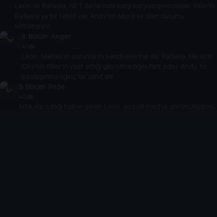
León ve Rafaela, NET Serisi'nde karşı karşıya gelecekler. Killer'ın
Rafaela'ya bir teklifi var. Andy'nin Moro ile olan durumu
kötüleşiyor.
8
. Bölüm:
Anger
41 dk
León, Matias'ın sorunlarını kendi ellerine alır. Rafaela, Mexico
City'nin Killer'ın vaat ettiği gibi olmadığını fark eder. Andy, bir
paylaşımına ilginç bir yanıt alır.
9
. Bölüm:
Pride
40 dk
Artık ilgi odağı haline gelen León, sosyal medya görünürlüğünü
artırmak için Andy'den yardım ister. Rafaela ise yokluğunda
memleketinde işlerin değiştiğini fark eder.
10
. Bölüm:
Surprise
48 dk
Katil, Rafaela'yı sabote etmeyi amaçlarken, León da
Masters Kupası'nda yapılan bir yanlışı düzeltmeye çalışıyor.
Cihazlar