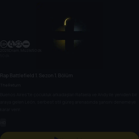
2021
|
Dram, Müzik
|
50 dk
50 dk
Rap Battlefield
1. Sezon
1. Bölüm
The Return
Buenos Aires'te çocukluk arkadaşları Rafaela ve Andy ile yeniden bir
araya gelen León, serbest stil güreş arenasında şansını denemeye
karar verir.
HD