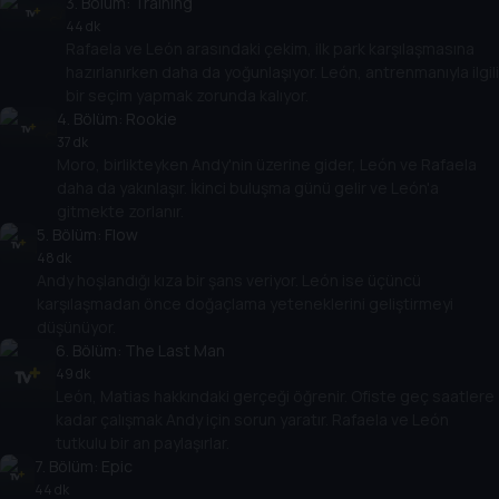
3
. Bölüm:
Training
44 dk
Rafaela ve León arasındaki çekim, ilk park karşılaşmasına
hazırlanırken daha da yoğunlaşıyor. León, antrenmanıyla ilgili
bir seçim yapmak zorunda kalıyor.
4
. Bölüm:
Rookie
37 dk
Moro, birlikteyken Andy'nin üzerine gider, León ve Rafaela
daha da yakınlaşır. İkinci buluşma günü gelir ve León'a
gitmekte zorlanır.
5
. Bölüm:
Flow
48 dk
Andy hoşlandığı kıza bir şans veriyor. León ise üçüncü
karşılaşmadan önce doğaçlama yeteneklerini geliştirmeyi
düşünüyor.
6
. Bölüm:
The Last Man
49 dk
León, Matias hakkındaki gerçeği öğrenir. Ofiste geç saatlere
kadar çalışmak Andy için sorun yaratır. Rafaela ve León
tutkulu bir an paylaşırlar.
7
. Bölüm:
Epic
44 dk