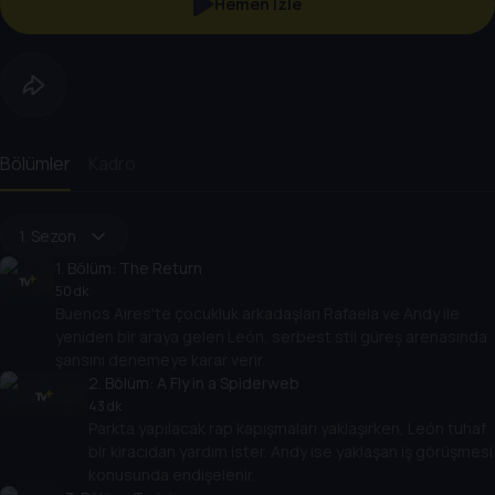
Hemen İzle
Bölümler
Kadro
1. Sezon
1
. Bölüm:
The Return
50 dk
Buenos Aires'te çocukluk arkadaşları Rafaela ve Andy ile
yeniden bir araya gelen León, serbest stil güreş arenasında
şansını denemeye karar verir.
2
. Bölüm:
A Fly in a Spiderweb
43 dk
Parkta yapılacak rap kapışmaları yaklaşırken, León tuhaf
bir kiracıdan yardım ister. Andy ise yaklaşan iş görüşmesi
konusunda endişelenir.