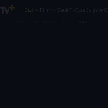
Dizi
Film
Canlı TV
Spor
Belgesel
Ç
Anasayfa
/
Dizi
/
Insecure
/
Sezon 5
/
Bölüm 7