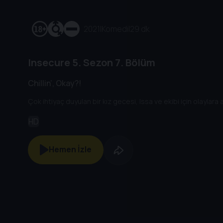
2021
|
Komedi
|
29 dk
Insecure
5. Sezon
7. Bölüm
Chillin’, Okay?!
Çok ihtiyaç duyulan bir kız gecesi, Issa ve ekibi için olaylara 
HD
Hemen İzle