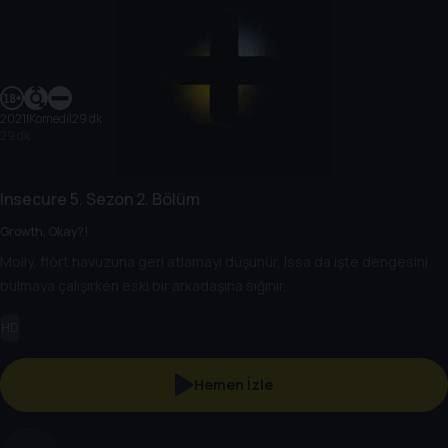
2021
|
Komedi
|
29 dk
29 dk
Insecure
5. Sezon
2. Bölüm
Growth, Okay?!
Molly, flört havuzuna geri atlamayı düşünür, Issa da işte dengesini
bulmaya çalışırken eski bir arkadaşına sığınır.
HD
Hemen İzle