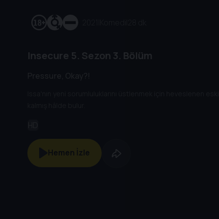
2021
|
Komedi
|
28 dk
Insecure
5. Sezon
3. Bölüm
Pressure, Okay?!
Issa'nın yeni sorumluluklarını üstlenmek için heveslenen eski s
kalmış hâlde bulur.
HD
Hemen İzle