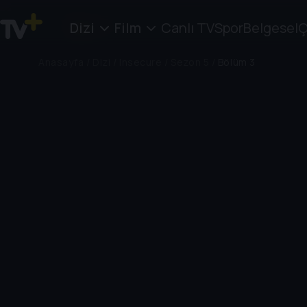
Dizi
Film
Canlı TV
Spor
Belgesel
Ç
Anasayfa
/
Dizi
/
Insecure
/
Sezon 5
/
Bölüm 3