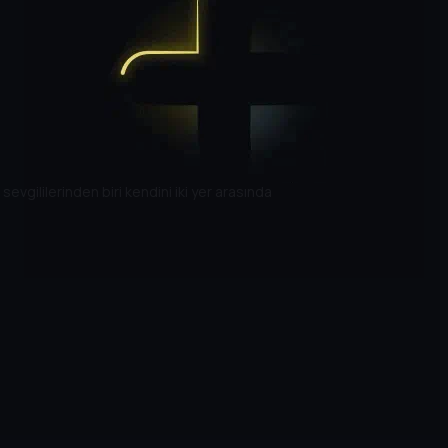
evgililerinden biri kendini iki yer arasında