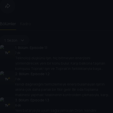
Bölümler
Kadro
1. Sezon
1
. Bölüm:
Episode 1.1
7 dk
Teknoloji düşkünü Işın, hiç bitmeyen enerjisini
yönlendirecek yeni bir konu bulur. Karşı balkona taşınan
komşusu Toprak! Işın ve Toprak'ın farklılıklarıyla başa
çıkacakları eğlenceli yolculukları başlar.
2
. Bölüm:
Episode 1.2
7 dk
Kendi dağınıklığını temizlemeye enerji bulamayan Işın’ın
aklına çok daha parlak bir fikir gelir. Bir oda toplama
makinesi yapmak! Makinenin kontrolden çıkmasıyla, karşı
balkonu kötü bir sürpriz bekler.
3
. Bölüm:
Episode 1.3
6 dk
Yeni bataryayla uyum sağlayamayan Dron, kendini