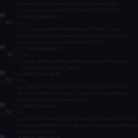
kaybeder. Işın, bu teknik problemi güncellemeyle
çözebileceğini düşünürken, Toprak ise içsel huzura
erişmenin en sağlam yolunun meditasyondan geçtiğine
4
. Bölüm:
Episode 1.4
inanır.
6 dk
Turbo yaz sıcaklarını hafifletmek için Triple-X-Turbo
Soğutucu Robotu'nu tasarlayan Işın, iki balkonu yanlışlıkla
buzlarla kaplı bir kış manzarasına dönüştürür.
5
. Bölüm:
Episode 1.5
7 dk
Toprak, Işın’ın taşındığını öğrenince şaşırır. Yeni komşuyu
görünce daha da çok şaşırır!
6
. Bölüm:
Episode 1.6
6 dk
Işın Toprak’la daha yakın bir dostluk kurabilmek için, Klon
Işın’ı üretir. Fakat Klon Işın ile Toprak’ın çok iyi anlaştığını
görünce klonunu kıskanmaya başlar.
7
. Bölüm:
Episode 1.7
5 dk
Işın ve Toprak sanat hakkında rekabete tutuşunca Sarman
yarışma yapmalarını teklif edip jüri koltuğa geçer. Bakalım en
büyük sanatçı kim!
8
. Bölüm:
Episode 1.8