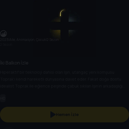
2023
|
Aile, Animasyon, Çocuk
|
2 Sezon
2 Sezon
İki Balkon İzle
Hiperaktif bir teknoloji dahisi olan Işın, utangaç yeni komşusu
Toprak’ı kendi hareketli dünyasına davet eder. Fakat doğa dostu
idealist Toprak ile eğlence peşinde çabuk sıkılan Işın’ın arkadaşlığı
pek de kolay olmayacak! Ele avuca sığmaz bir mucit olduğu için her
HD
an kafasına koyduğu yeni ve acayip fikirle hayatı enteresan kılan
Işın’la komşu olunca hayat hiç de tekdüze olmuyor. Hele ki bu komşu,
ayakları yere basan doğasever Toprak’sa!
Hemen İzle