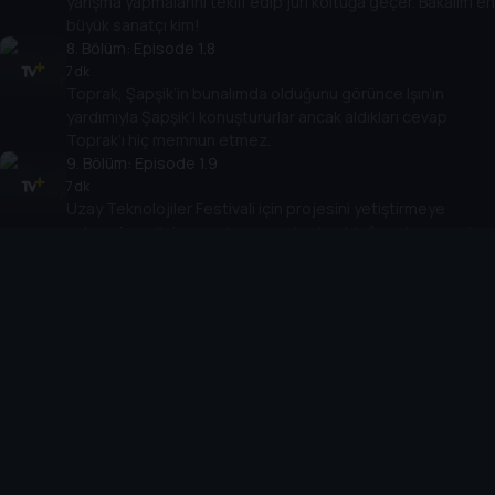
yarışma yapmalarını teklif edip jüri koltuğa geçer. Bakalım en
büyük sanatçı kim!
8
. Bölüm:
Episode 1.8
7 dk
Toprak, Şapşik’in bunalımda olduğunu görünce Işın’ın
yardımıyla Şapşik’i konuştururlar ancak aldıkları cevap
Toprak’ı hiç memnun etmez.
9
. Bölüm:
Episode 1.9
7 dk
Uzay Teknolojiler Festivali için projesini yetiştirmeye
çalışan Işın, dinlenmenin zaman kaybı olduğuna karar verir
ve uykudan vazgeçer.
10
. Bölüm:
Episode 1.10
8 dk
Işın, gelmiş geçmiş en güçlü yapay zekayı yaratır. Fakat
işlevsiz kaldığını fark edince varoluşsal krizine girer!
Cihazlar
Öne Çıkanlar
TV+ Pro