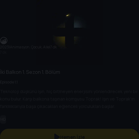
2023
|
Animasyon, Çocuk, Aile
|
7 dk
7 dk
İki Balkon
1. Sezon
1. Bölüm
Episode 1.1
Teknoloji düşkünü Işın, hiç bitmeyen enerjisini yönlendirecek yeni bir
konu bulur. Karşı balkona taşınan komşusu Toprak! Işın ve Toprak'ın
farklılıklarıyla başa çıkacakları eğlenceli yolculukları başlar.
HD
Hemen İzle