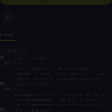
Bölümler
Kadro
1. Sezon
1
. Bölüm:
Episode 1.1
7 dk
Teknoloji düşkünü Işın, hiç bitmeyen enerjisini
yönlendirecek yeni bir konu bulur. Karşı balkona taşınan
komşusu Toprak! Işın ve Toprak'ın farklılıklarıyla başa
çıkacakları eğlenceli yolculukları başlar.
2
. Bölüm:
Episode 1.2
7 dk
Kendi dağınıklığını temizlemeye enerji bulamayan Işın’ın
aklına çok daha parlak bir fikir gelir. Bir oda toplama
makinesi yapmak! Makinenin kontrolden çıkmasıyla, karşı
balkonu kötü bir sürpriz bekler.
3
. Bölüm:
Episode 1.3