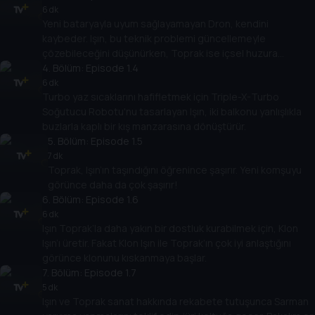
6 dk
Yeni bataryayla uyum sağlayamayan Dron, kendini
kaybeder. Işın, bu teknik problemi güncellemeyle
çözebileceğini düşünürken, Toprak ise içsel huzura
erişmenin en sağlam yolunun meditasyondan geçtiğine
4
. Bölüm:
Episode 1.4
inanır.
6 dk
Turbo yaz sıcaklarını hafifletmek için Triple-X-Turbo
Soğutucu Robotu'nu tasarlayan Işın, iki balkonu yanlışlıkla
buzlarla kaplı bir kış manzarasına dönüştürür.
5
. Bölüm:
Episode 1.5
7 dk
Toprak, Işın’ın taşındığını öğrenince şaşırır. Yeni komşuyu
görünce daha da çok şaşırır!
6
. Bölüm:
Episode 1.6
6 dk
Işın Toprak’la daha yakın bir dostluk kurabilmek için, Klon
Işın’ı üretir. Fakat Klon Işın ile Toprak’ın çok iyi anlaştığını
görünce klonunu kıskanmaya başlar.
7
. Bölüm:
Episode 1.7
5 dk
Işın ve Toprak sanat hakkında rekabete tutuşunca Sarman