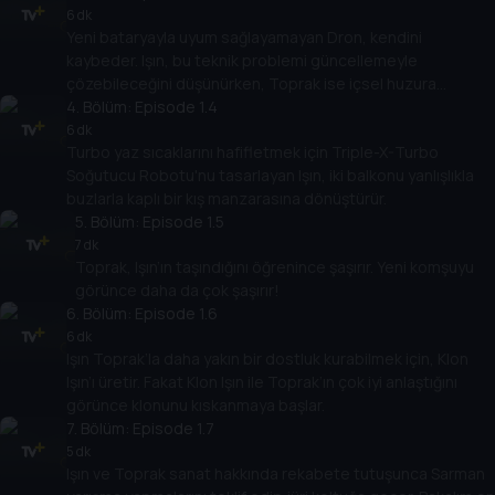
6 dk
Yeni bataryayla uyum sağlayamayan Dron, kendini
kaybeder. Işın, bu teknik problemi güncellemeyle
çözebileceğini düşünürken, Toprak ise içsel huzura
erişmenin en sağlam yolunun meditasyondan geçtiğine
4
. Bölüm:
Episode 1.4
inanır.
6 dk
Turbo yaz sıcaklarını hafifletmek için Triple-X-Turbo
Soğutucu Robotu'nu tasarlayan Işın, iki balkonu yanlışlıkla
buzlarla kaplı bir kış manzarasına dönüştürür.
5
. Bölüm:
Episode 1.5
7 dk
Toprak, Işın’ın taşındığını öğrenince şaşırır. Yeni komşuyu
görünce daha da çok şaşırır!
6
. Bölüm:
Episode 1.6
6 dk
Işın Toprak’la daha yakın bir dostluk kurabilmek için, Klon
Işın’ı üretir. Fakat Klon Işın ile Toprak’ın çok iyi anlaştığını
görünce klonunu kıskanmaya başlar.
7
. Bölüm:
Episode 1.7
5 dk
Işın ve Toprak sanat hakkında rekabete tutuşunca Sarman