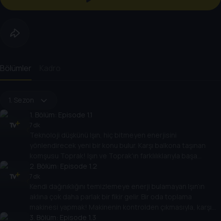
Bölümler
Kadro
1. Sezon
1
. Bölüm:
Episode 1.1
7 dk
Teknoloji düşkünü Işın, hiç bitmeyen enerjisini
yönlendirecek yeni bir konu bulur. Karşı balkona taşınan
komşusu Toprak! Işın ve Toprak'ın farklılıklarıyla başa
çıkacakları eğlenceli yolculukları başlar.
2
. Bölüm:
Episode 1.2
7 dk
Kendi dağınıklığını temizlemeye enerji bulamayan Işın’ın
aklına çok daha parlak bir fikir gelir. Bir oda toplama
makinesi yapmak! Makinenin kontrolden çıkmasıyla, karşı
balkonu kötü bir sürpriz bekler.
3
. Bölüm:
Episode 1.3