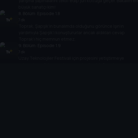
yarışma yapmalarını teklif edip jüri koltuğa geçer. Bakalım en
büyük sanatçı kim!
8
. Bölüm:
Episode 1.8
7 dk
Toprak, Şapşik’in bunalımda olduğunu görünce Işın’ın
yardımıyla Şapşik’i konuştururlar ancak aldıkları cevap
Toprak’ı hiç memnun etmez.
9
. Bölüm:
Episode 1.9
7 dk
Uzay Teknolojiler Festivali için projesini yetiştirmeye
çalışan Işın, dinlenmenin zaman kaybı olduğuna karar verir
ve uykudan vazgeçer.
10
. Bölüm:
Episode 1.10
8 dk
Işın, gelmiş geçmiş en güçlü yapay zekayı yaratır. Fakat
işlevsiz kaldığını fark edince varoluşsal krizine girer!
Cihazlar
Öne Çıkanlar
TV+ Pro